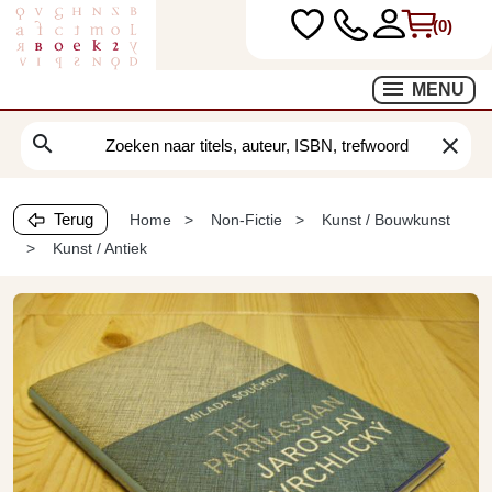
(0)
MENU
search
clear
Terug
Home
Non-Fictie
Kunst / Bouwkunst
Kunst / Antiek