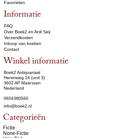
Favorieten
Informatie
arrow_drop_down
FAQ
Over Boek2 en Ardi Seij
Verzendkosten
Inkoop van boeken
Contact
Winkel informatie
arrow_drop_down
Boek2 Antiquariaat
Herenweg 24 (unit 3)
3602 AP Maarssen
Nederland
0654380560
info@boek2.nl
Categorieën
Fictie
None-Fictie