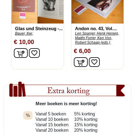
Glas und Steinzeug -...
Andon no. 43, Vol....
Bauer, Ilse;
Len Spanjer, Henk Herwig,
Matthi Forrer, Ken Vos,
€ 10,00
Robert Schaap (eds.);
€ 6,00
In winkelwagen
favorite_border
In winkelwagen
favorite_border
Extra korting
Meer boeken is meer korting!
Vanaf 5 boeken
5% korting
%
Vanaf 10 boeken
10% korting
Vanaf 15 boeken
15% korting
Vanaf 20 boeken
20% korting