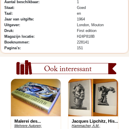
Aantal beschikbaar:
1
Staat:
Goed
Taal:
en
Jaar van uitgifte:
1964
Uitgever:
London, Mouton
Druk:
First edition
Magazijn locatie:
H24P818B
Boeknummer:
228141
Pagina's:
151
Ook interessant
Malerei des...
Jacques Lipchitz, His...
Mehrere Autoren;
Hammacher, A.M.;