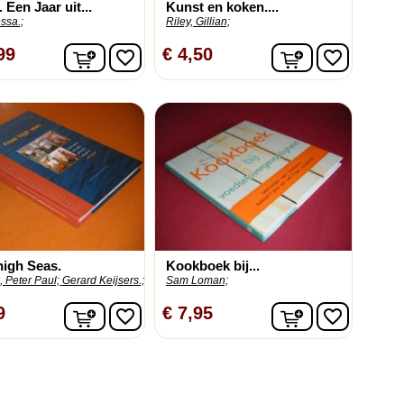
 Een Jaar uit...
Kunst en koken....
essa.;
Riley, Gillian;
In winkelwagen
In winkelwag
99
€ 4,50
favorite_border
favorite_border
igh Seas.
Kookboek bij...
, Peter Paul;
Gerard Keijsers.;
Sam Loman;
In winkelwagen
In winkelwag
9
€ 7,95
favorite_border
favorite_border