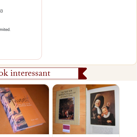
33
mited.
k interessant