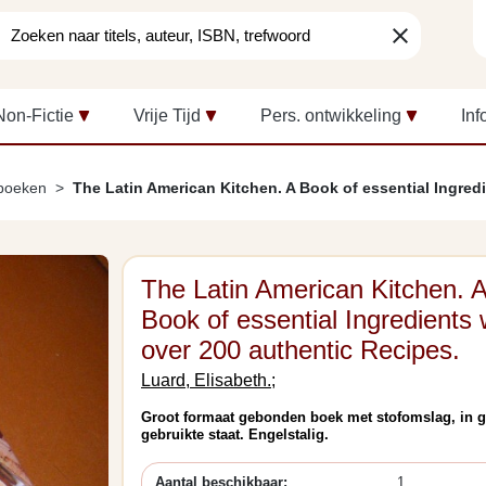
clear
Non-Fictie
Vrije Tijd
Pers. ontwikkeling
Inf
boeken
The Latin American Kitchen. A Book of essential Ingred
The Latin American Kitchen. 
Book of essential Ingredients 
over 200 authentic Recipes.
Luard, Elisabeth.;
Groot formaat gebonden boek met stofomslag, in 
gebruikte staat. Engelstalig.
Aantal beschikbaar:
1