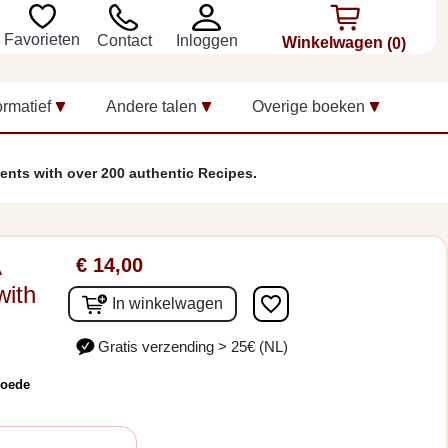
Favorieten
Inloggen
Contact
Winkelwagen
(0)
ormatief
Andere talen
Overige boeken
ients with over 200 authentic Recipes.
A
€ 14,00
with
favorite_border
In winkelwagen
Gratis verzending > 25€ (NL)
goede