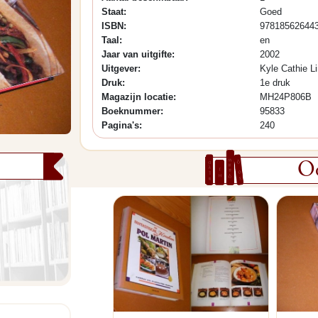
Staat:
Goed
ISBN:
97818562644
Taal:
en
Jaar van uitgifte:
2002
Uitgever:
Kyle Cathie Li
Druk:
1e druk
Magazijn locatie:
MH24P806B
Boeknummer:
95833
Pagina's:
240
Oo