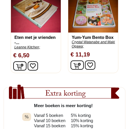
Eten met je vrienden
Yum-Yum Bento Box
-...
Crystal Watanabe and Maki
Ogawa;
Leanne Kitchen;
€ 11,19
€ 6,50
In winkelwagen
In winkelwagen
favorite_border
favorite_border
Extra korting
Meer boeken is meer korting!
Vanaf 5 boeken
5% korting
%
Vanaf 10 boeken
10% korting
Vanaf 15 boeken
15% korting