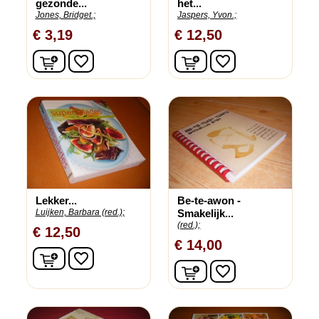
gezonde...
het...
Jones, Bridget.;
Jaspers, Yvon.;
€ 3,19
€ 12,50
In winkelwagen
In winkelwagen
favorite_border
favorite_border
Lekker...
Be-te-awon -
Luijken, Barbara (red.);
Smakelijk...
(red.);
€ 12,50
€ 14,00
In winkelwagen
favorite_border
In winkelwagen
favorite_border