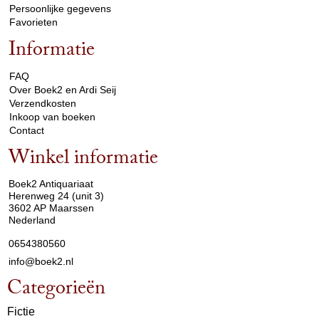
Persoonlijke gegevens
Favorieten
Informatie
arrow_drop_down
FAQ
Over Boek2 en Ardi Seij
Verzendkosten
Inkoop van boeken
Contact
Winkel informatie
arrow_drop_down
Boek2 Antiquariaat
Herenweg 24 (unit 3)
3602 AP Maarssen
Nederland
0654380560
info@boek2.nl
Categorieën
Fictie