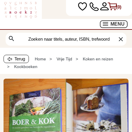
(0)
MENU
search
clear
Terug
Home
Vrije Tijd
Koken en reizen
Kookboeken