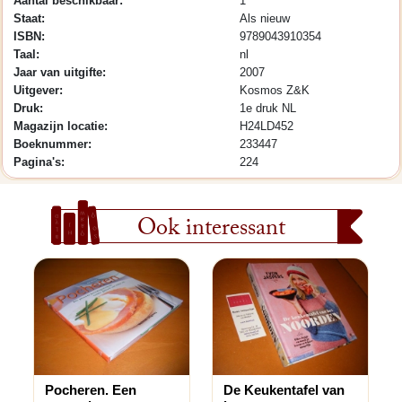
Aantal beschikbaar:
1
Staat:
Als nieuw
ISBN:
9789043910354
Taal:
nl
Jaar van uitgifte:
2007
Uitgever:
Kosmos Z&K
Druk:
1e druk NL
Magazijn locatie:
H24LD452
Boeknummer:
233447
Pagina's:
224
Ook interessant
Pocheren. Een
De Keukentafel van