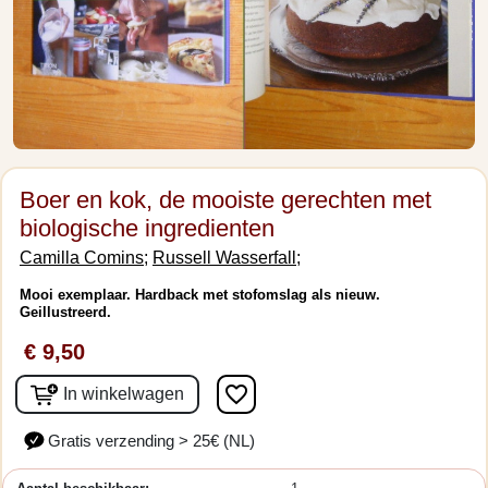
Boer en kok, de mooiste gerechten met
biologische ingredienten
Camilla Comins;
Russell Wasserfall;
Mooi exemplaar. Hardback met stofomslag als nieuw.
Geillustreerd.
€ 9,50
favorite_border
In winkelwagen
Gratis verzending > 25€ (NL)