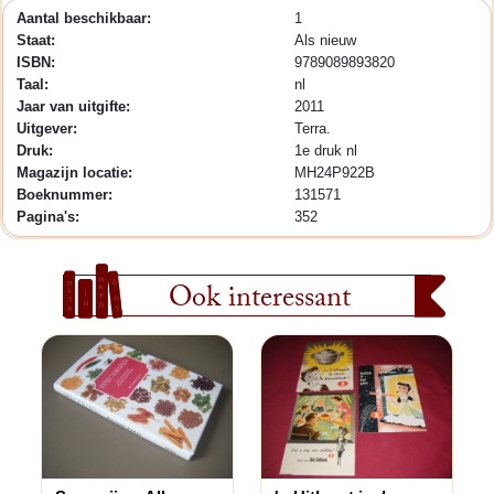
Aantal beschikbaar:
1
Staat:
Als nieuw
ISBN:
9789089893820
Taal:
nl
Jaar van uitgifte:
2011
Uitgever:
Terra.
Druk:
1e druk nl
Magazijn locatie:
MH24P922B
Boeknummer:
131571
Pagina's:
352
Ook interessant