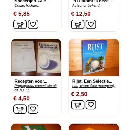
Specerijen. Alle...
'n Uitkomt is deze...
Craze, Richard;
Auteur onbekend;
€ 5,85
€ 12,50
In winkelwagen
In winkelwagen
favorite_border
favorite_border
Recepten voor...
Rijst. Een Selectie...
Propaganda commissie uit
Lan, Kwee Siok (recepten);
de N.P.F.;
€ 2,50
€ 4,50
In winkelwagen
favorite_border
In winkelwagen
favorite_border