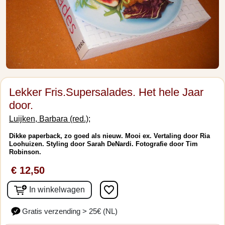
Lekker Fris.Supersalades. Het hele Jaar
door.
Luijken, Barbara (red.);
Dikke paperback, zo goed als nieuw. Mooi ex. Vertaling door Ria
Loohuizen. Styling door Sarah DeNardi. Fotografie door Tim
Robinson.
€ 12,50
favorite_border
In winkelwagen
Gratis verzending > 25€ (NL)