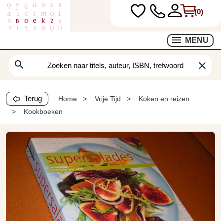
(0)
MENU
search
clear
Terug
Home
Vrije Tijd
Koken en reizen
Kookboeken