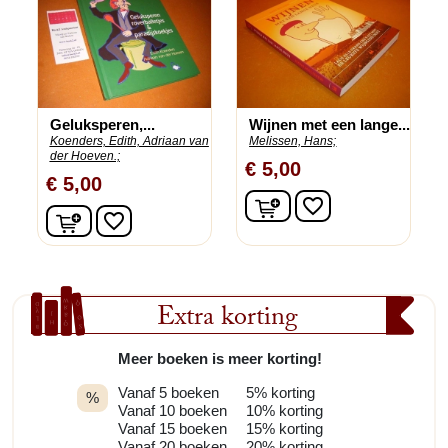
Geluksperen,...
Wijnen met een lange...
Koenders, Edith, Adriaan van
Melissen, Hans;
der Hoeven.;
€ 5,00
€ 5,00
In winkelwagen
favorite_border
In winkelwagen
favorite_border
Extra korting
Meer boeken is meer korting!
Vanaf 5 boeken
5% korting
%
Vanaf 10 boeken
10% korting
Vanaf 15 boeken
15% korting
Vanaf 20 boeken
20% korting