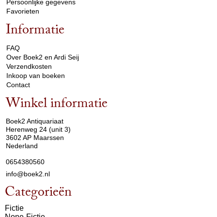
Persoonlijke gegevens
Favorieten
Informatie
arrow_drop_down
FAQ
Over Boek2 en Ardi Seij
Verzendkosten
Inkoop van boeken
Contact
Winkel informatie
arrow_drop_down
Boek2 Antiquariaat
Herenweg 24 (unit 3)
3602 AP Maarssen
Nederland
0654380560
info@boek2.nl
Categorieën
Fictie
None-Fictie