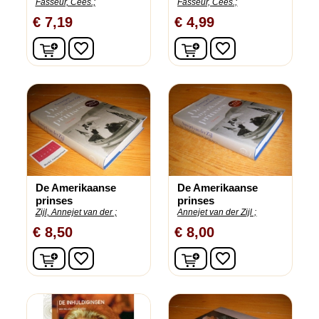
Fasseur, Cees.;
Fasseur, Cees.;
€ 7,19
€ 4,99
In winkelwagen
In winkelwagen
favorite_border
favorite_border
De Amerikaanse
De Amerikaanse
prinses
prinses
Zijl, Annejet van der ;
Annejet van der Zijl ;
€ 8,50
€ 8,00
In winkelwagen
In winkelwagen
favorite_border
favorite_border