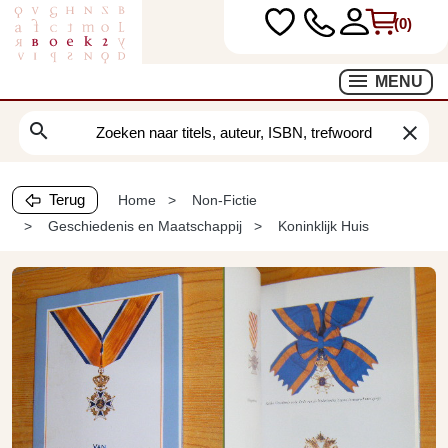
(0)
MENU
search
clear
Terug
Home
Non-Fictie
Geschiedenis en Maatschappij
Koninklijk Huis