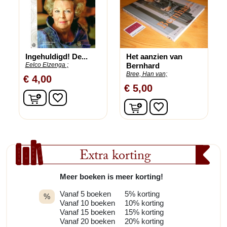
Ingehuldigd! De...
Het aanzien van
Eelco Elzenga ;
Bernhard
Bree, Han van;
€ 4,00
€ 5,00
In winkelwagen
favorite_border
In winkelwagen
favorite_border
Extra korting
Meer boeken is meer korting!
Vanaf 5 boeken
5% korting
%
Vanaf 10 boeken
10% korting
Vanaf 15 boeken
15% korting
Vanaf 20 boeken
20% korting