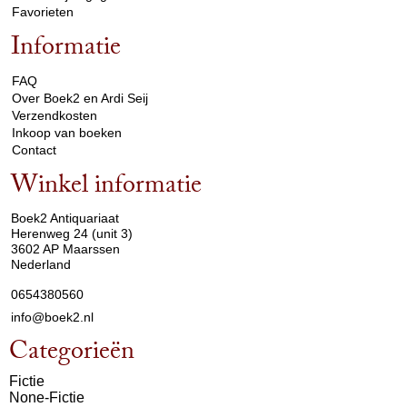
Favorieten
Informatie
arrow_drop_down
FAQ
Over Boek2 en Ardi Seij
Verzendkosten
Inkoop van boeken
Contact
Winkel informatie
arrow_drop_down
Boek2 Antiquariaat
Herenweg 24 (unit 3)
3602 AP Maarssen
Nederland
0654380560
info@boek2.nl
Categorieën
Fictie
None-Fictie