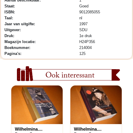
Aantal beschikbaar:
1
Staat:
Goed
ISBN:
9012085055
Taal:
nl
Jaar van uitgifte:
1997
Uitgever:
SDU
Druk:
1e druk
Magazijn locatie:
H24P356
Boeknummer:
214004
Pagina's:
125
Ook interessant
Wilhelmina....
Wilhelmina....