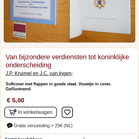
Van bijzondere verdiensten tot koninklijke
onderscheiding
J.P. Kruimel en J.C. van Ingen;
Softcover met flappen in goede staat. Vouwtje in cover.
Geillustreerd.
€ 5,00
favorite_border
In winkelwagen
Gratis verzending > 25€ (NL)