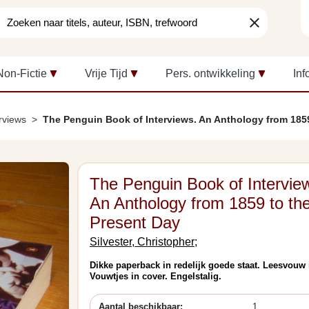
clear
Non-Fictie
Vrije Tijd
Pers. ontwikkeling
Inf
rviews
The Penguin Book of Interviews. An Anthology from 1859
The Penguin Book of Intervie
An Anthology from 1859 to th
Present Day
Silvester, Christopher;
Dikke paperback in redelijk goede staat. Leesvouw 
Vouwtjes in cover. Engelstalig.
Aantal beschikbaar:
1