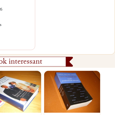
85
s
k interessant