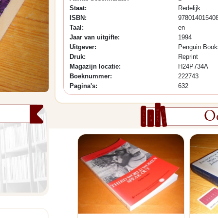
Staat:
Redelijk
ISBN:
97801401540
Taal:
en
Jaar van uitgifte:
1994
Uitgever:
Penguin Book
Druk:
Reprint
Magazijn locatie:
H24P734A
Boeknummer:
222743
Pagina's:
632
Oo