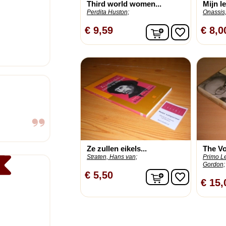
Third world women...
Mijn l
Perdita Huston;
Onassis,
In winkelwagen
€ 9,59
€ 8,0
favorite_border
Ze zullen eikels...
The Vo
Straten, Hans van;
Primo Le
Gordon;
In winkelwagen
€ 5,50
favorite_border
€ 15,