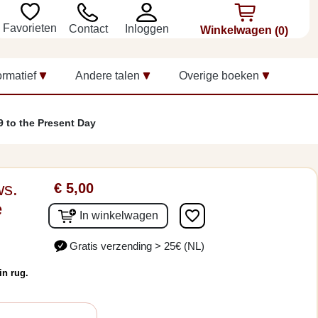
Favorieten
Inloggen
Contact
Winkelwagen
(0)
ormatief
Andere talen
Overige boeken
 to the Present Day
ws.
€ 5,00
e
favorite_border
In winkelwagen
Gratis verzending > 25€ (NL)
in rug.