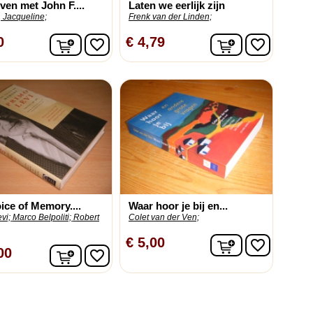
even met John F....
Laten we eerlijk zijn
 Jacqueline;
Frenk van der Linden;
In winkelwagen
In winkelwag
0
€ 4,79
favorite_border
favorite_border
ice of Memory....
Waar hoor je bij en...
vi;
Marco Belpoliti;
Robert
Colet van der Ven;
In winkelwag
€ 5,00
favorite_border
In winkelwagen
00
favorite_border