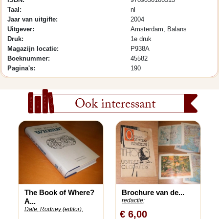
Taal:
nl
Jaar van uitgifte:
2004
Uitgever:
Amsterdam, Balans
Druk:
1e druk
Magazijn locatie:
P938A
Boeknummer:
45582
Pagina's:
190
Ook interessant
The Book of Where?
Brochure van de...
A...
redactie;
Dale, Rodney (editor);
€ 6,00