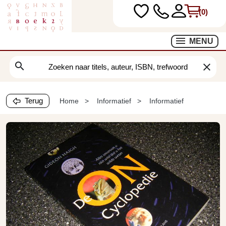
(0)
MENU
search
clear
Terug
Home
Informatief
Informatief