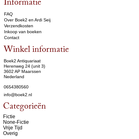
Informatie
arrow_drop_down
FAQ
Over Boek2 en Ardi Seij
Verzendkosten
Inkoop van boeken
Contact
Winkel informatie
arrow_drop_down
Boek2 Antiquariaat
Herenweg 24 (unit 3)
3602 AP Maarssen
Nederland
0654380560
info@boek2.nl
Categorieën
Fictie
None-Fictie
Vrije Tijd
Overig