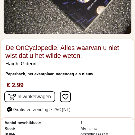
De OnCyclopedie. Alles waarvan u niet
wist dat u het wilde weten.
Haigh, Gideon;
Paperback, net exemplaar, nagenoeg als nieuw.
€ 2,99
favorite_border
In winkelwagen
Gratis verzending > 25€ (NL)
Aantal beschikbaar:
1
Staat:
Als nieuw
ISBN:
9789050186513