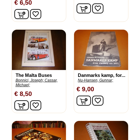
€ 6,50
In winkelwagen
favorite_border
In winkelwagen
favorite_border
The Malta Buses
Danmarks kamp, for...
Bonnici, Joseph;
Cassar,
Nu-Hansen, Gunnar;
Michael;
€ 9,00
€ 8,50
In winkelwagen
favorite_border
In winkelwagen
favorite_border