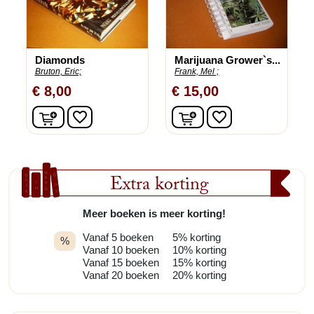
Diamonds
Marijuana Grower`s...
Bruton, Eric;
Frank, Mel ;
€ 8,00
€ 15,00
In winkelwagen
In winkelwagen
favorite_border
favorite_border
Extra korting
Meer boeken is meer korting!
Vanaf 5 boeken
5% korting
%
Vanaf 10 boeken
10% korting
Vanaf 15 boeken
15% korting
Vanaf 20 boeken
20% korting