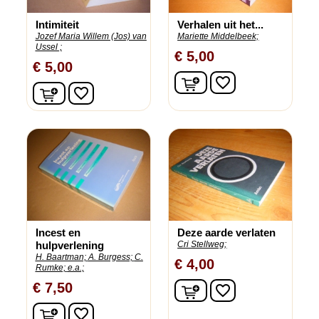
Intimiteit
Verhalen uit het...
Jozef Maria Willem (Jos) van
Mariette Middelbeek;
Ussel ;
€ 5,00
€ 5,00
In winkelwagen
favorite_border
In winkelwagen
favorite_border
Incest en
Deze aarde verlaten
hulpverlening
Cri Stellweg;
H. Baartman;
A. Burgess;
C.
€ 4,00
Rumke;
e.a.;
In winkelwagen
€ 7,50
favorite_border
In winkelwagen
favorite_border