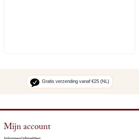
Gratis verzending vanaf €25 (NL)
Mijn account
arrow_drop_down
Inloggen/afmelden