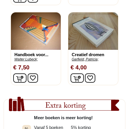
Handboek voor...
Creatief dromen
Walter Lubeck;
Garfield, Patricia;
€ 7,50
€ 4,00
In winkelwagen
In winkelwagen
favorite_border
favorite_border
Extra korting
Meer boeken is meer korting!
Vanaf 5 boeken
5% korting
%