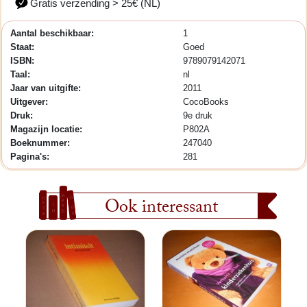
Gratis verzending > 25€ (NL)
Aantal beschikbaar:
1
Staat:
Goed
ISBN:
9789079142071
Taal:
nl
Jaar van uitgifte:
2011
Uitgever:
CocoBooks
Druk:
9e druk
Magazijn locatie:
P802A
Boeknummer:
247040
Pagina's:
281
Ook interessant