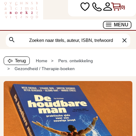
(0)
MENU
search
clear
Terug
Home
Pers. ontwikkeling
Gezondheid / Therapie-boeken