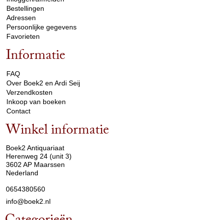
Bestellingen
Adressen
Persoonlijke gegevens
Favorieten
Informatie
arrow_drop_down
FAQ
Over Boek2 en Ardi Seij
Verzendkosten
Inkoop van boeken
Contact
Winkel informatie
arrow_drop_down
Boek2 Antiquariaat
Herenweg 24 (unit 3)
3602 AP Maarssen
Nederland
0654380560
info@boek2.nl