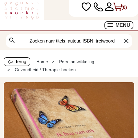
(0)
MENU
search
clear
Terug
Home
Pers. ontwikkeling
Gezondheid / Therapie-boeken