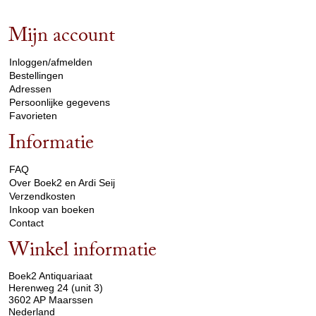
Mijn account
arrow_drop_down
Inloggen/afmelden
Bestellingen
Adressen
Persoonlijke gegevens
Favorieten
Informatie
arrow_drop_down
FAQ
Over Boek2 en Ardi Seij
Verzendkosten
Inkoop van boeken
Contact
Winkel informatie
arrow_drop_down
Boek2 Antiquariaat
Herenweg 24 (unit 3)
3602 AP Maarssen
Nederland