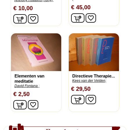
Anthony Robbins (Tony);
€ 45,00
€ 10,00
In winkelwagen
In winkelwagen
favorite_border
favorite_border
Elementen van
Directieve Therapie...
meditatie
Kees van der Velden;
David Fontana ;
€ 29,50
€ 2,50
In winkelwagen
favorite_border
In winkelwagen
favorite_border