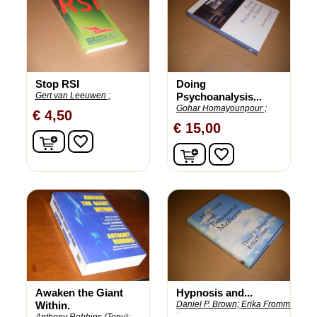
Stop RSI
Doing
Gert van Leeuwen ;
Psychoanalysis...
Gohar Homayounpour ;
€ 4,50
€ 15,00
In winkelwagen
favorite_border
In winkelwagen
favorite_border
Awaken the Giant
Hypnosis and...
Within.
Daniel P. Brown;
Erika Fromm
;