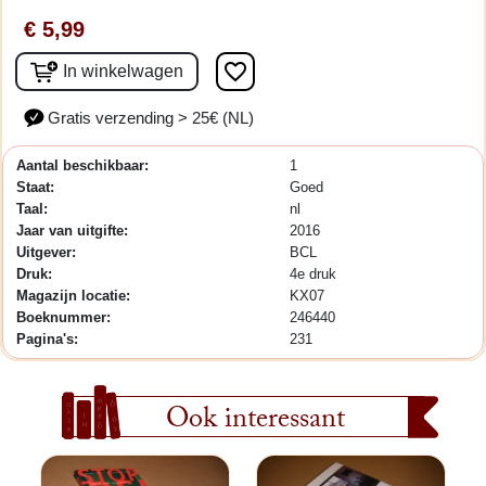
€ 5,99
favorite_border
In winkelwagen
Gratis verzending > 25€ (NL)
Aantal beschikbaar:
1
Staat:
Goed
Taal:
nl
Jaar van uitgifte:
2016
Uitgever:
BCL
Druk:
4e druk
Magazijn locatie:
KX07
Boeknummer:
246440
Pagina's:
231
Ook interessant