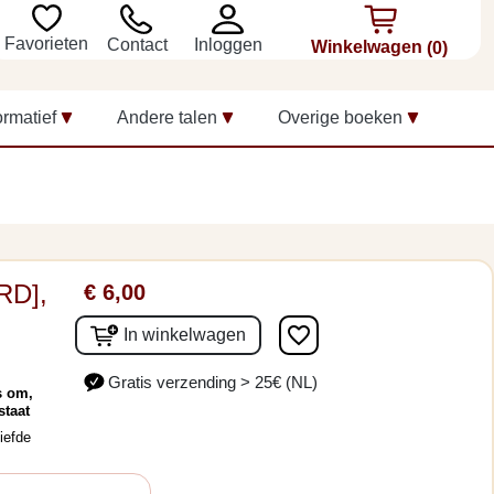
Favorieten
Inloggen
Contact
Winkelwagen
(0)
ormatief
Andere talen
Overige boeken
RD],
€ 6,00
favorite_border
In winkelwagen
Gratis verzending > 25€ (NL)
s om,
staat
iefde