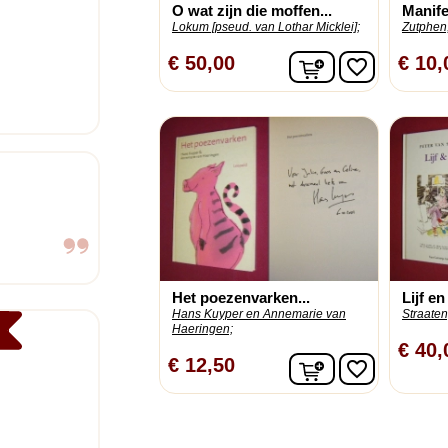
O wat zijn die moffen...
Manife
Lokum [pseud. van Lothar Micklei];
Zutphen
In winkelwagen
€ 50,00
€ 10,
favorite_border
Het poezenvarken...
Lijf e
Hans Kuyper en Annemarie van
Straaten
Haeringen;
€ 40,
In winkelwagen
€ 12,50
favorite_border