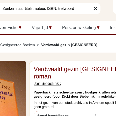
clear
Non-Fictie
Vrije Tijd
Pers. ontwikkeling
Inf
Gesigneerde Boeken
Verdwaald gezin [GESIGNEERD]
Verdwaald gezin [GESIGNEE
roman
Jan Siebelink ;
Paperback, iets scheefgelezen , hoekjes krullen iet
gesigneerd (voor Dick) door Siebelink, in redelijke 
In het gezin van een stadsarchivaris in Arnhem speelt l
geen grote rol.
Aantal beschikbaar:
1