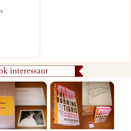
15
k interessant