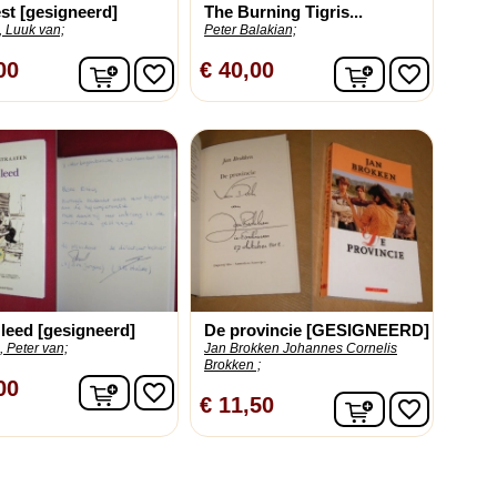
st [gesigneerd]
The Burning Tigris...
, Luuk van;
Peter Balakian;
In winkelwagen
In winkelwag
00
€ 40,00
favorite_border
favorite_border
n leed [gesigneerd]
De provincie [GESIGNEERD]
, Peter van;
Jan Brokken Johannes Cornelis
Brokken ;
In winkelwagen
00
favorite_border
In winkelwag
€ 11,50
favorite_border