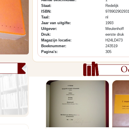
Staat:
Redelijk
ISBN:
97890290293
Taal:
nl
Jaar van uitgifte:
1993
Uitgever:
Meulenhoff
Druk:
eerste druk
Magazijn locatie:
H24LD473
Boeknummer:
243519
Pagina's:
305
Oo