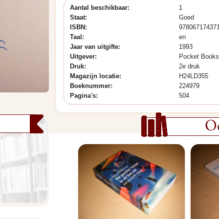
Aantal beschikbaar:
1
Staat:
Goed
ISBN:
97806717437
Taal:
en
Jaar van uitgifte:
1993
Uitgever:
Pocket Books
Druk:
2e druk
Magazijn locatie:
H24LD355
Boeknummer:
224979
Pagina's:
504
Oo