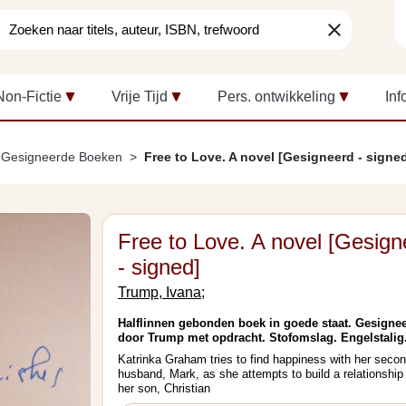
clear
Non-Fictie
Vrije Tijd
Pers. ontwikkeling
Inf
Gesigneerde Boeken
Free to Love. A novel [Gesigneerd - signe
Free to Love. A novel [Gesign
- signed]
Trump, Ivana;
Halflinnen gebonden boek in goede staat. Gesigne
door Trump met opdracht. Stofomslag. Engelstalig
Katrinka Graham tries to find happiness with her seco
husband, Mark, as she attempts to build a relationship
her son, Christian