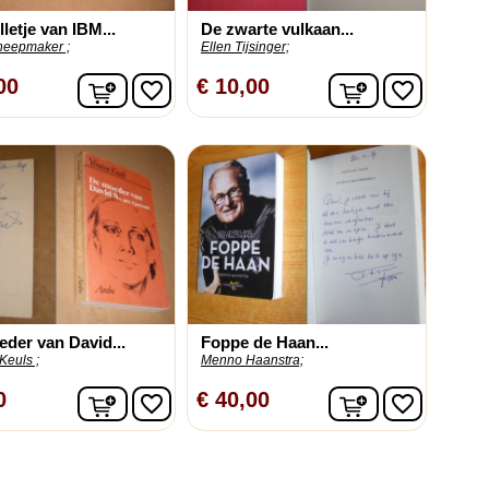
lletje van IBM...
De zwarte vulkaan...
heepmaker ;
Ellen Tijsinger;
In winkelwagen
In winkelwag
00
€ 10,00
favorite_border
favorite_border
der van David...
Foppe de Haan...
Keuls ;
Menno Haanstra;
In winkelwagen
In winkelwag
0
€ 40,00
favorite_border
favorite_border