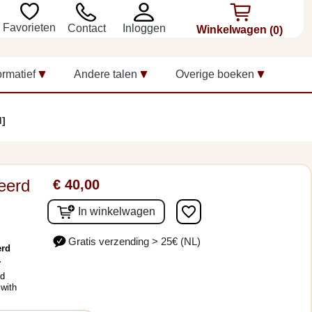
Favorieten
Inloggen
Contact
Winkelwagen
(0)
ormatief
Andere talen
Overige boeken
d]
eerd
€ 40,00
favorite_border
In winkelwagen
Gratis verzending > 25€ (NL)
erd
.
nd
 with