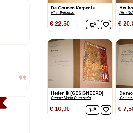
De Gouden Karper is...
Het bo
Nico Tydeman;
Nico Sc
In winkelwagen
€ 22,50
€ 20,
favorite_border
Heden ik [GESIGNEERD]
De moe
Renate Maria Dorrestein ;
Yvonne 
In winkelwagen
€ 10,00
€ 7,5
favorite_border