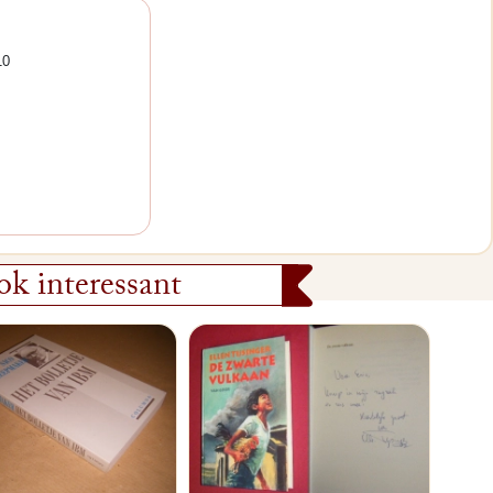
10
k interessant