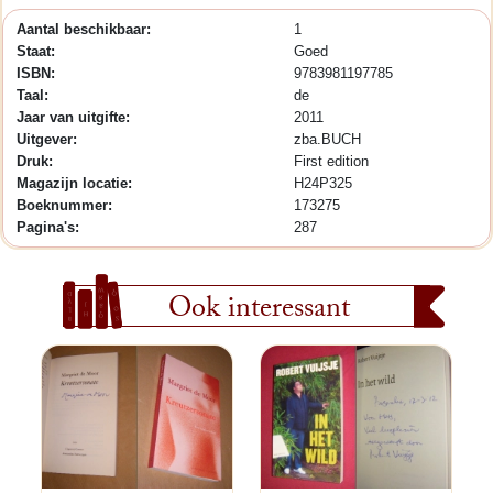
Aantal beschikbaar:
1
Staat:
Goed
ISBN:
9783981197785
Taal:
de
Jaar van uitgifte:
2011
Uitgever:
zba.BUCH
Druk:
First edition
Magazijn locatie:
H24P325
Boeknummer:
173275
Pagina's:
287
Ook interessant