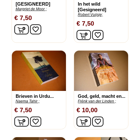
[GESIGNEERD]
In het wild
Margriet de Moor ;
[Gesigneerd]
Robert Vuijsje;
€ 7,50
€ 7,50
In winkelwagen
favorite_border
In winkelwagen
favorite_border
Brieven in Urdu...
God, geld, macht en...
Naema Tahir ;
Frénk van der Linden ;
€ 7,50
€ 10,00
In winkelwagen
In winkelwagen
favorite_border
favorite_border