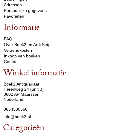
Adressen
Persoonlijke gegevens
Favorieten
Informatie
arrow_drop_down
FAQ
Over Boek2 en Ardi Seij
Verzendkosten
Inkoop van boeken
Contact
Winkel informatie
arrow_drop_down
Boek2 Antiquariaat
Herenweg 24 (unit 3)
3602 AP Maarssen
Nederland
0654380560
info@boek2.nl
Categorieën