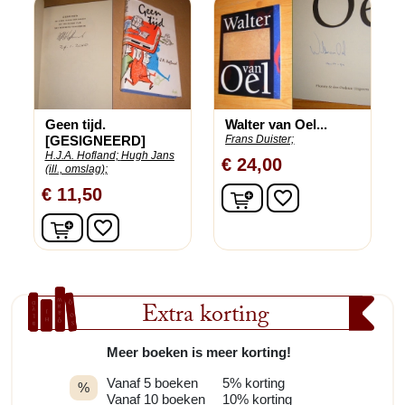
Geen tijd.
Walter van Oel...
[GESIGNEERD]
Frans Duister;
H.J.A. Hofland;
Hugh Jans
€ 24,00
(ill., omslag);
In winkelwagen
€ 11,50
favorite_border
In winkelwagen
favorite_border
Extra korting
Meer boeken is meer korting!
Vanaf 5 boeken
5% korting
%
Vanaf 10 boeken
10% korting