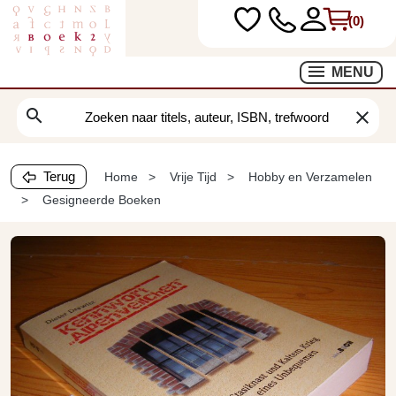
(0)
MENU
search
clear
Terug
Home
Vrije Tijd
Hobby en Verzamelen
Gesigneerde Boeken