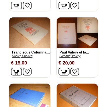
In winkelwagen
In winkelwagen
favorite_border
favorite_border
Franciscus Columna,...
Paul Valery et la...
Nodier, Charles;
Larbaud, Valery;
€ 15,00
€ 20,00
In winkelwagen
In winkelwagen
favorite_border
favorite_border