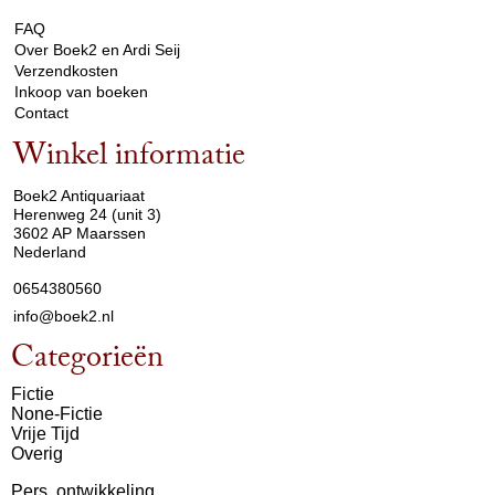
FAQ
Over Boek2 en Ardi Seij
Verzendkosten
Inkoop van boeken
Contact
Winkel informatie
arrow_drop_down
Boek2 Antiquariaat
Herenweg 24 (unit 3)
3602 AP Maarssen
Nederland
0654380560
info@boek2.nl
Categorieën
Fictie
None-Fictie
Vrije Tijd
Overig
Pers. ontwikkeling