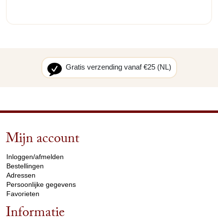
Gratis verzending vanaf €25 (NL)
Mijn account
arrow_drop_down
Inloggen/afmelden
Bestellingen
Adressen
Persoonlijke gegevens
Favorieten
Informatie
arrow_drop_down