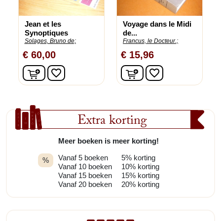
Jean et les
Voyage dans le Midi
Synoptiques
de...
Solages, Bruno de;
Francus, le Docteur.;
€ 60,00
€ 15,96
In winkelwagen
In winkelwagen
favorite_border
favorite_border
Extra korting
Meer boeken is meer korting!
Vanaf 5 boeken
5% korting
%
Vanaf 10 boeken
10% korting
Vanaf 15 boeken
15% korting
Vanaf 20 boeken
20% korting