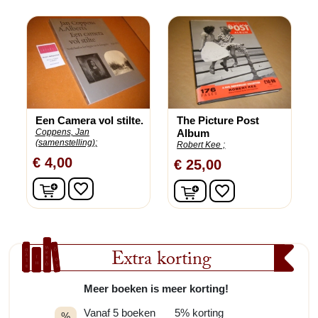
Een Camera vol stilte.
The Picture Post
Coppens, Jan
Album
(samenstelling);
Robert Kee ;
€ 4,00
€ 25,00
In winkelwagen
In winkelwagen
favorite_border
favorite_border
Extra korting
Meer boeken is meer korting!
Vanaf 5 boeken
5% korting
%