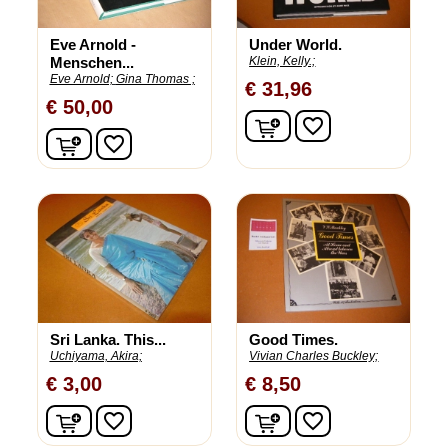
Eve Arnold -
Under World.
Menschen...
Klein, Kelly.;
Eve Arnold;
Gina Thomas ;
€ 31,96
€ 50,00
In winkelwagen
favorite_border
In winkelwagen
favorite_border
Sri Lanka. This...
Good Times.
Uchiyama, Akira;
Vivian Charles Buckley;
€ 3,00
€ 8,50
In winkelwagen
In winkelwagen
favorite_border
favorite_border