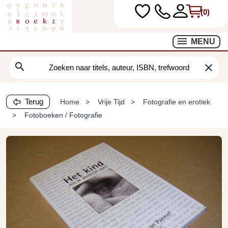
(0)
MENU
search
clear
Terug
Home
Vrije Tijd
Fotografie en erotiek
Fotoboeken / Fotografie