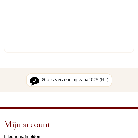
Gratis verzending vanaf €25 (NL)
Mijn account
arrow_drop_down
Inloggen/afmelden