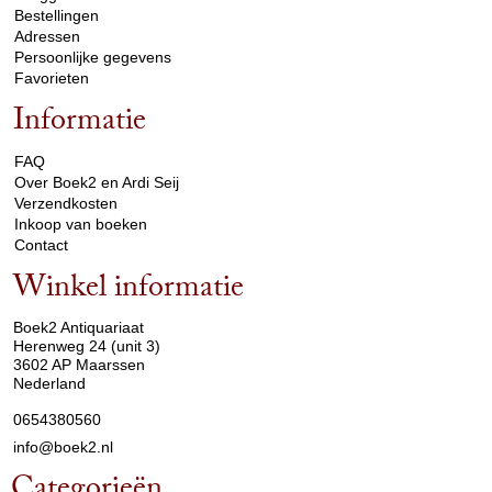
Bestellingen
Adressen
Persoonlijke gegevens
Favorieten
Informatie
arrow_drop_down
FAQ
Over Boek2 en Ardi Seij
Verzendkosten
Inkoop van boeken
Contact
Winkel informatie
arrow_drop_down
Boek2 Antiquariaat
Herenweg 24 (unit 3)
3602 AP Maarssen
Nederland
0654380560
info@boek2.nl