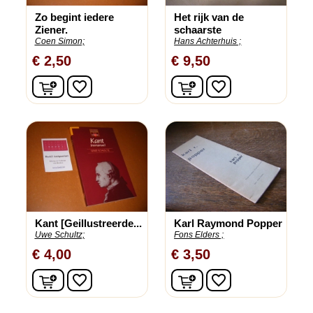
Zo begint iedere
Het rijk van de
Ziener.
schaarste
Coen Simon;
Hans Achterhuis ;
€ 2,50
€ 9,50
In winkelwagen
In winkelwagen
favorite_border
favorite_border
Kant [Geillustreerde...
Karl Raymond Popper
Uwe Schultz;
Fons Elders ;
€ 4,00
€ 3,50
In winkelwagen
In winkelwagen
favorite_border
favorite_border