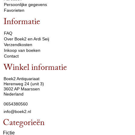
Persoonlijke gegevens
Favorieten
Informatie
arrow_drop_down
FAQ
Over Boek2 en Ardi Seij
Verzendkosten
Inkoop van boeken
Contact
Winkel informatie
arrow_drop_down
Boek2 Antiquariaat
Herenweg 24 (unit 3)
3602 AP Maarssen
Nederland
0654380560
info@boek2.nl
Categorieën
Fictie