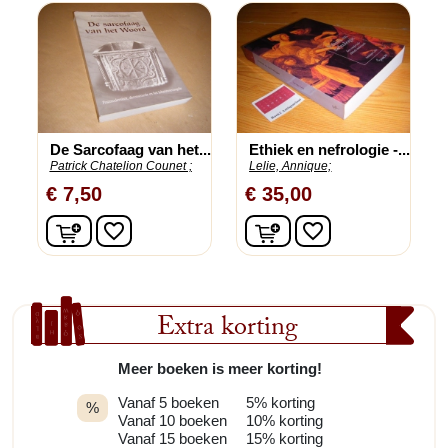
De Sarcofaag van het...
Ethiek en nefrologie -...
Patrick Chatelion Counet ;
Lelie, Annique;
€ 7,50
€ 35,00
In winkelwagen
In winkelwagen
favorite_border
favorite_border
Extra korting
Meer boeken is meer korting!
Vanaf 5 boeken
5% korting
%
Vanaf 10 boeken
10% korting
Vanaf 15 boeken
15% korting