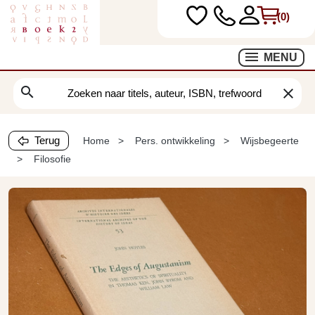
(0)
MENU
search
clear
Terug
Home
Pers. ontwikkeling
Wijsbegeerte
Filosofie