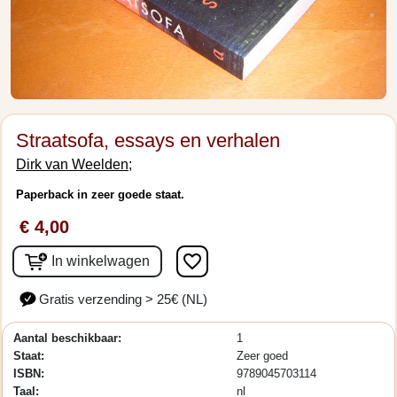
Straatsofa, essays en verhalen
Dirk van Weelden;
Paperback in zeer goede staat.
€ 4,00
favorite_border
In winkelwagen
Gratis verzending > 25€ (NL)
Aantal beschikbaar:
1
Staat:
Zeer goed
ISBN:
9789045703114
Taal:
nl