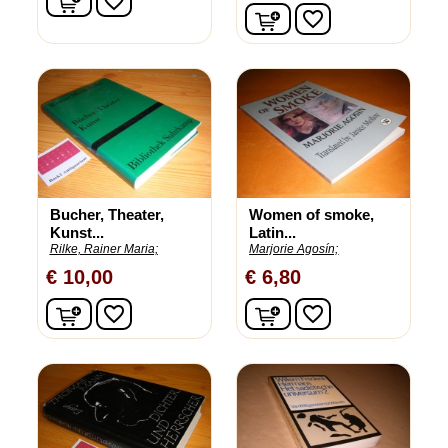
favorite_border
In winkelwagen
favorite_border
Bucher, Theater,
Women of smoke,
Kunst...
Latin...
Rilke, Rainer Maria;
Marjorie Agosín;
€ 10,00
€ 6,80
In winkelwagen
In winkelwagen
favorite_border
favorite_border