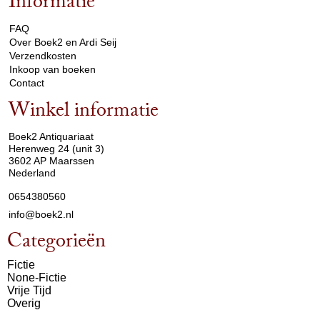
Informatie
arrow_drop_down
FAQ
Over Boek2 en Ardi Seij
Verzendkosten
Inkoop van boeken
Contact
Winkel informatie
arrow_drop_down
Boek2 Antiquariaat
Herenweg 24 (unit 3)
3602 AP Maarssen
Nederland
0654380560
info@boek2.nl
Categorieën
Fictie
None-Fictie
Vrije Tijd
Overig