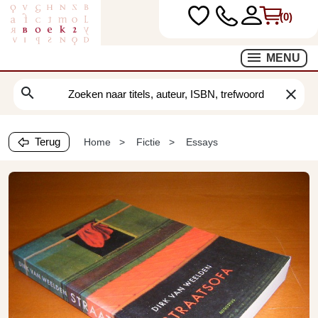
(0)
MENU
search
clear
Terug
Home
Fictie
Essays