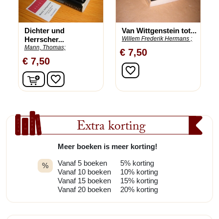
Dichter und
Van Wittgenstein tot...
Herrscher...
Willem Frederik Hermans ;
Mann, Thomas;
€ 7,50
€ 7,50
favorite_border
In winkelwagen
favorite_border
Extra korting
Meer boeken is meer korting!
Vanaf 5 boeken
5% korting
%
Vanaf 10 boeken
10% korting
Vanaf 15 boeken
15% korting
Vanaf 20 boeken
20% korting