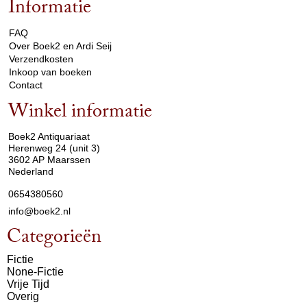
Informatie
arrow_drop_down
FAQ
Over Boek2 en Ardi Seij
Verzendkosten
Inkoop van boeken
Contact
Winkel informatie
arrow_drop_down
Boek2 Antiquariaat
Herenweg 24 (unit 3)
3602 AP Maarssen
Nederland
0654380560
info@boek2.nl
Categorieën
Fictie
None-Fictie
Vrije Tijd
Overig