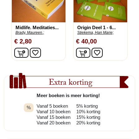
Midlife. Meditaties...
Origin Deel 1 - 6...
Brady, Maureen.;
Stiekema, Han Marie;
€ 2,80
€ 40,00
In winkelwagen
In winkelwagen
favorite_border
favorite_border
Extra korting
Meer boeken is meer korting!
Vanaf 5 boeken
5% korting
%
Vanaf 10 boeken
10% korting
Vanaf 15 boeken
15% korting
Vanaf 20 boeken
20% korting