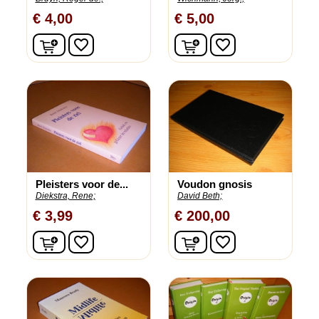
€ 4,00
€ 5,00
In winkelwagen
In winkelwagen
favorite_border
favorite_border
Pleisters voor de...
Voudon gnosis
Diekstra, Rene;
David Beth;
€ 3,99
€ 200,00
In winkelwagen
In winkelwagen
favorite_border
favorite_border