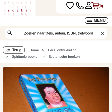
(0)
MENU
search
clear
Terug
Home
Pers. ontwikkeling
Spirituele boeken
Esoterische boeken