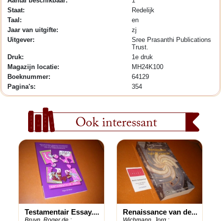
Aantal beschikbaar:
1
Staat:
Redelijk
Taal:
en
Jaar van uitgifte:
zj
Uitgever:
Sree Prasanthi Publications
Trust.
Druk:
1e druk
Magazijn locatie:
MH24K100
Boeknummer:
64129
Pagina's:
354
Ook interessant
Testamentair Essay....
Renaissance van de...
Bruyn, Roger de.;
Wichmann, Jorg.;