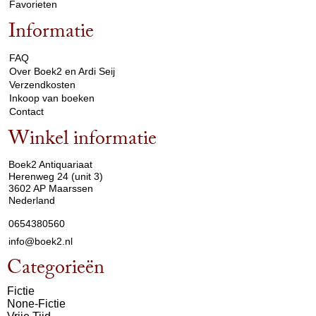
Favorieten
Informatie
arrow_drop_down
FAQ
Over Boek2 en Ardi Seij
Verzendkosten
Inkoop van boeken
Contact
Winkel informatie
arrow_drop_down
Boek2 Antiquariaat
Herenweg 24 (unit 3)
3602 AP Maarssen
Nederland
0654380560
info@boek2.nl
Categorieën
Fictie
None-Fictie