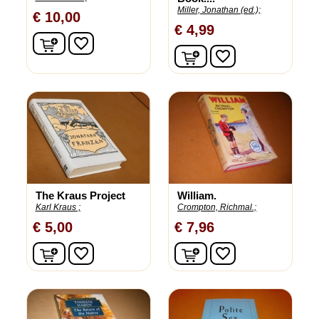
Miller, Jonathan (ed.);
€ 10,00
€ 4,99
In winkelwagen
favorite_border
In winkelwagen
favorite_border
The Kraus Project
William.
Karl Kraus ;
Crompton, Richmal.;
€ 5,00
€ 7,96
In winkelwagen
In winkelwagen
favorite_border
favorite_border