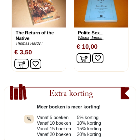
The Return of the
Polite Sex...
Native
Wilcox, James;
Thomas Hardy ;
€ 10,00
€ 3,50
In winkelwagen
favorite_border
In winkelwagen
favorite_border
Extra korting
Meer boeken is meer korting!
Vanaf 5 boeken
5% korting
%
Vanaf 10 boeken
10% korting
Vanaf 15 boeken
15% korting
Vanaf 20 boeken
20% korting