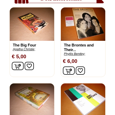
The Big Four
The Brontes and
Agatha Christie;
Their...
Phyllis Bentley;
€ 5,00
€ 6,00
In winkelwagen
favorite_border
In winkelwagen
favorite_border