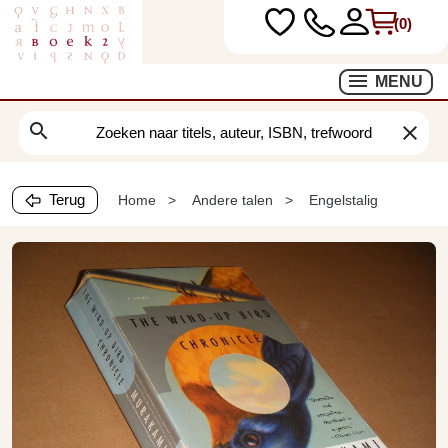
(0)
MENU
search
clear
Terug
Home
Andere talen
Engelstalig