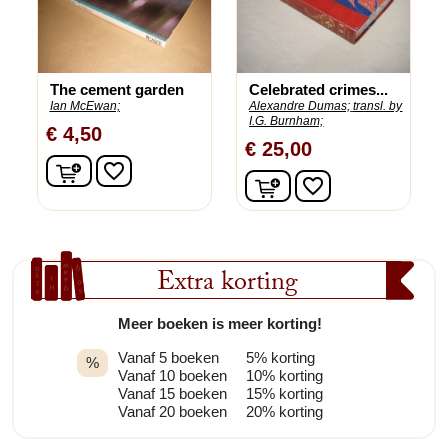
The cement garden
Celebrated crimes...
Ian McEwan;
Alexandre Dumas;
transl. by
I.G. Burnham;
€ 4,50
€ 25,00
In winkelwagen
favorite_border
In winkelwagen
favorite_border
Extra korting
Meer boeken is meer korting!
Vanaf 5 boeken
5% korting
%
Vanaf 10 boeken
10% korting
Vanaf 15 boeken
15% korting
Vanaf 20 boeken
20% korting