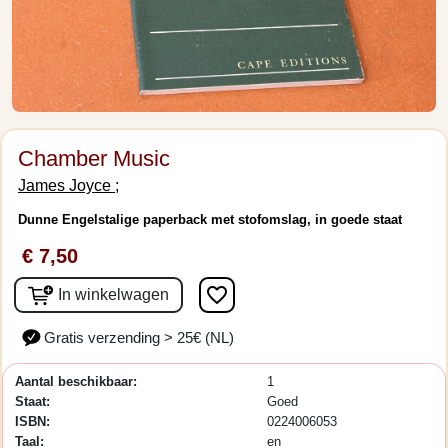
Chamber Music
James Joyce ;
Dunne Engelstalige paperback met stofomslag, in goede staat
€ 7,50
favorite_border
In winkelwagen
Gratis verzending > 25€ (NL)
Aantal beschikbaar:
1
Staat:
Goed
ISBN:
0224006053
Taal:
en