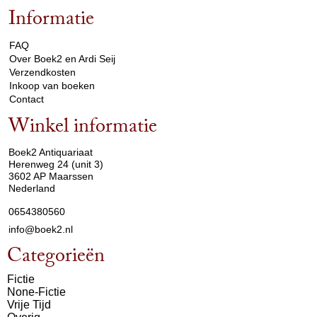
Informatie
arrow_drop_down
FAQ
Over Boek2 en Ardi Seij
Verzendkosten
Inkoop van boeken
Contact
Winkel informatie
arrow_drop_down
Boek2 Antiquariaat
Herenweg 24 (unit 3)
3602 AP Maarssen
Nederland
0654380560
info@boek2.nl
Categorieën
Fictie
None-Fictie
Vrije Tijd