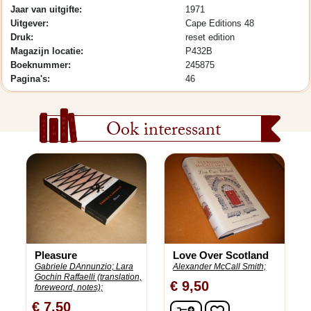
Jaar van uitgifte:
1971
Uitgever:
Cape Editions 48
Druk:
reset edition
Magazijn locatie:
P432B
Boeknummer:
245875
Pagina's:
46
Ook interessant
Pleasure
Love Over Scotland
Gabriele DAnnunzio;
Lara
Alexander McCall Smith;
Gochin Raffaelli (translation,
€ 9,50
foreweord, notes);
€ 7,50
In winkelwagen