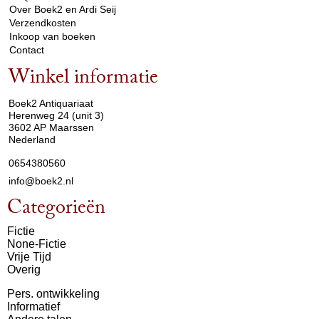
Over Boek2 en Ardi Seij
Verzendkosten
Inkoop van boeken
Contact
Winkel informatie
arrow_drop_down
Boek2 Antiquariaat
Herenweg 24 (unit 3)
3602 AP Maarssen
Nederland
0654380560
info@boek2.nl
Categorieën
Fictie
None-Fictie
Vrije Tijd
Overig
Pers. ontwikkeling
Informatief