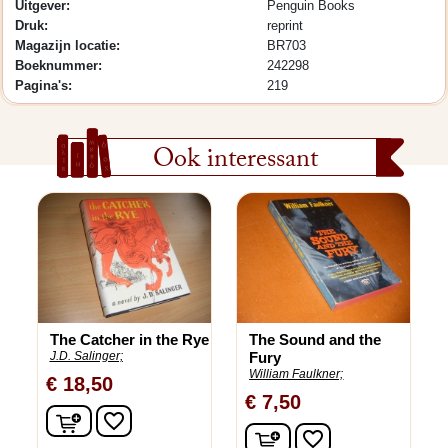
Uitgever:
Penguin Books
Druk:
reprint
Magazijn locatie:
BR703
Boeknummer:
242298
Pagina's:
219
Ook interessant
The Catcher in the Rye
The Sound and the
J.D. Salinger;
Fury
William Faulkner;
€ 18,50
€ 7,50
In winkelwagen
favorite_border
In winkelwagen
favorite_border