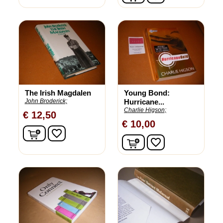
The Irish Magdalen
Young Bond:
John Broderick;
Hurricane...
Charlie Higson;
€ 12,50
€ 10,00
In winkelwagen
favorite_border
In winkelwagen
favorite_border