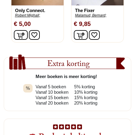
Only Connect.
The Fixer
Robert Mighall;
Malamud, Bernard;
€ 5,00
€ 9,85
In winkelwagen
In winkelwagen
favorite_border
favorite_border
Extra korting
Meer boeken is meer korting!
Vanaf 5 boeken
5% korting
%
Vanaf 10 boeken
10% korting
Vanaf 15 boeken
15% korting
Vanaf 20 boeken
20% korting