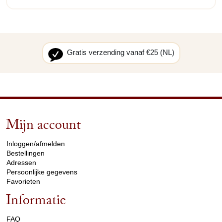
Gratis verzending vanaf €25 (NL)
Mijn account
arrow_drop_down
Inloggen/afmelden
Bestellingen
Adressen
Persoonlijke gegevens
Favorieten
Informatie
arrow_drop_down
FAQ