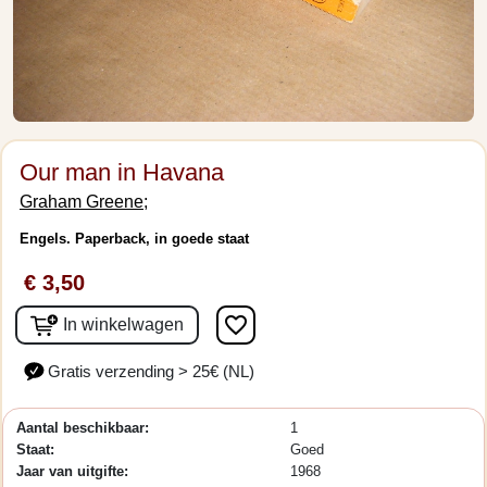
Our man in Havana
Graham Greene;
Engels. Paperback, in goede staat
€ 3,50
favorite_border
In winkelwagen
Gratis verzending > 25€ (NL)
Aantal beschikbaar:
1
Staat:
Goed
Jaar van uitgifte:
1968