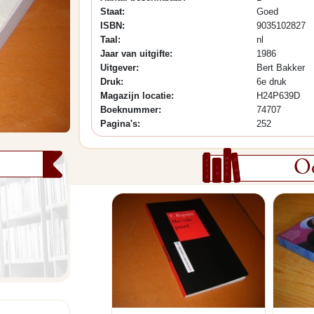
Staat:
Goed
ISBN:
9035102827
Taal:
nl
Jaar van uitgifte:
1986
Uitgever:
Bert Bakker
Druk:
6e druk
Magazijn locatie:
H24P639D
Boeknummer:
74707
Pagina's:
252
Oo