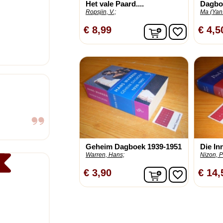
Het vale Paard....
Dagboe
Ropsjin, V.;
Ma (Yan.
In winkelwagen
€ 8,99
€ 4,5
favorite_border
Geheim Dagboek 1939-1951
Die In
Warren, Hans;
Nizon, P
In winkelwagen
€ 3,90
€ 14,
favorite_border