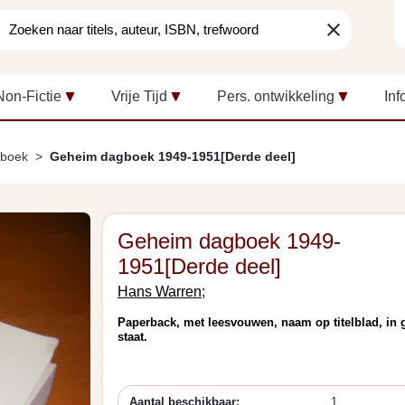
clear
Non-Fictie
Vrije Tijd
Pers. ontwikkeling
Inf
boek
Geheim dagboek 1949-1951[Derde deel]
Geheim dagboek 1949-
1951[Derde deel]
Hans Warren;
Paperback, met leesvouwen, naam op titelblad, in
staat.
Aantal beschikbaar:
1