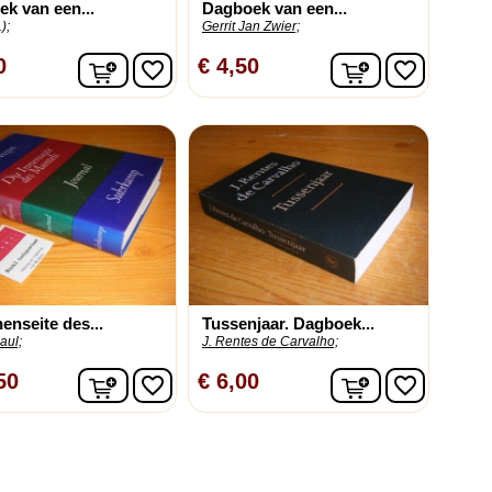
k van een...
Dagboek van een...
);
Gerrit Jan Zwier;
In winkelwagen
In winkelwag
0
€ 4,50
favorite_border
favorite_border
nenseite des...
Tussenjaar. Dagboek...
aul;
J. Rentes de Carvalho;
In winkelwagen
In winkelwag
50
€ 6,00
favorite_border
favorite_border