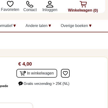
Favorieten
Inloggen
Contact
Winkelwagen
(0)
ormatief
Andere talen
Overige boeken
€ 4,00
favorite_border
In winkelwagen
Gratis verzending > 25€ (NL)
 goede