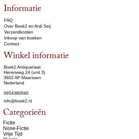
Informatie
arrow_drop_down
FAQ
Over Boek2 en Ardi Seij
Verzendkosten
Inkoop van boeken
Contact
Winkel informatie
arrow_drop_down
Boek2 Antiquariaat
Herenweg 24 (unit 3)
3602 AP Maarssen
Nederland
0654380560
info@boek2.nl
Categorieën
Fictie
None-Fictie
Vrije Tijd