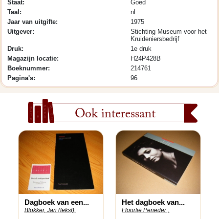
Staat:
Goed
Taal:
nl
Jaar van uitgifte:
1975
Uitgever:
Stichting Museum voor het
Kruideniersbedrijf
Druk:
1e druk
Magazijn locatie:
H24P428B
Boeknummer:
214761
Pagina's:
96
Ook interessant
Dagboek van een...
Het dagboek van...
Blokker, Jan (tekst);
Floortje Peneder ;