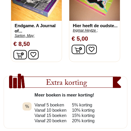
Endgame. A Journal
Hier heeft de oudste...
of...
Ingmar Heytze ;
Sarton, May;
€ 5,00
€ 8,50
In winkelwagen
favorite_border
In winkelwagen
favorite_border
Extra korting
Meer boeken is meer korting!
Vanaf 5 boeken
5% korting
%
Vanaf 10 boeken
10% korting
Vanaf 15 boeken
15% korting
Vanaf 20 boeken
20% korting