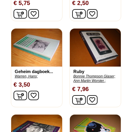
€ 5,75
€ 2,50
In winkelwagen
In winkelwagen
favorite_border
favorite_border
Geheim dagboek...
Ruby
Warren, Hans;
Bonnie Thompson Glaser;
Ann Martin Worster.;
€ 3,50
€ 7,96
In winkelwagen
favorite_border
In winkelwagen
favorite_border