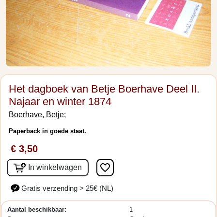
Het dagboek van Betje Boerhave Deel II.
Najaar en winter 1874
Boerhave, Betje;
Paperback in goede staat.
€ 3,50
favorite_border
In winkelwagen
Gratis verzending > 25€ (NL)
Aantal beschikbaar:
1