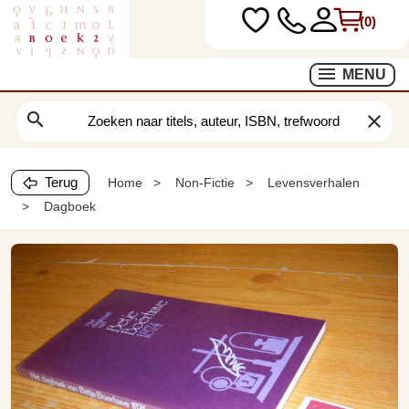
(0)
MENU
search
clear
Terug
Home
Non-Fictie
Levensverhalen
Dagboek