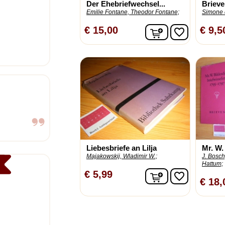
Der Ehebriefwechsel...
Brieve
Emilie Fontane, Theodor Fontane;
Simone 
In winkelwagen
€ 15,00
€ 9,5
favorite_border
Liebesbriefe an Lilja
Mr. W. 
Majakowskij, Wladimir W.;
J. Bosch
Hattum;
In winkelwagen
€ 5,99
favorite_border
€ 18,