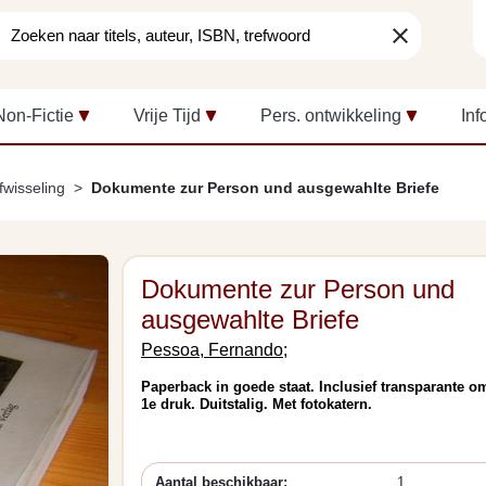
clear
Non-Fictie
Vrije Tijd
Pers. ontwikkeling
Inf
fwisseling
Dokumente zur Person und ausgewahlte Briefe
Dokumente zur Person und
ausgewahlte Briefe
Pessoa, Fernando;
Paperback in goede staat. Inclusief transparante o
1e druk. Duitstalig. Met fotokatern.
Aantal beschikbaar:
1