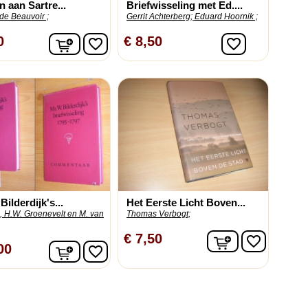
n aan Sartre...
Briefwisseling met Ed....
de Beauvoir ;
Gerrit Achterberg;
Eduard Hoornik ;
In winkelwagen
0
€ 8,50
favorite_border
favorite_border
Bilderdijk's...
Het Eerste Licht Boven...
, H.W. Groenevelt en M. van
Thomas Verbogt;
In winkelwag
€ 7,50
favorite_border
In winkelwagen
00
favorite_border