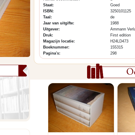
Staat:
Goed
ISBN:
3250101125
Taal:
de
Jaar van uitgifte:
1988
Uitgever:
Ammann Verl
Druk:
First edition
Magazijn locatie:
H24LD473
Boeknummer:
155315
Pagina's:
298
Oo