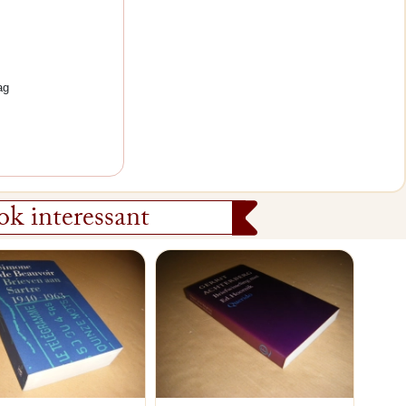
ag
k interessant