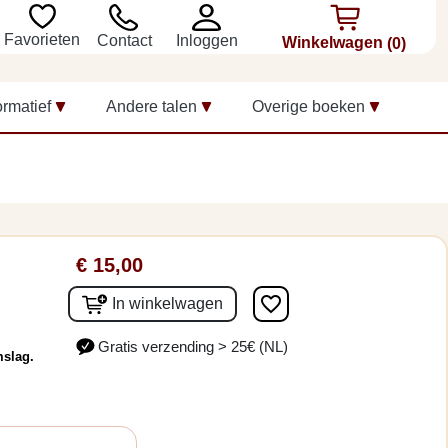
Favorieten
Inloggen
Contact
Winkelwagen
(0)
ormatief
Andere talen
Overige boeken
€ 15,00
favorite_border
In winkelwagen
Gratis verzending > 25€ (NL)
mslag.