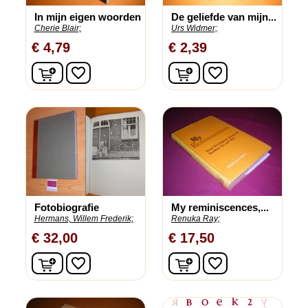
In mijn eigen woorden
De geliefde van mijn...
Cherie Blair;
Urs Widmer;
€ 4,79
€ 2,39
In winkelwagen
In winkelwagen
favorite_border
favorite_border
Fotobiografie
My reminiscences,...
Hermans, Willem Frederik;
Renuka Ray;
€ 32,00
€ 17,50
In winkelwagen
In winkelwagen
favorite_border
favorite_border