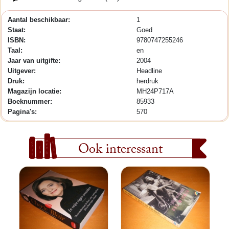
Aantal beschikbaar:
1
Staat:
Goed
ISBN:
9780747255246
Taal:
en
Jaar van uitgifte:
2004
Uitgever:
Headline
Druk:
herdruk
Magazijn locatie:
MH24P717A
Boeknummer:
85933
Pagina's:
570
Ook interessant