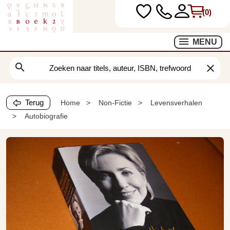
(0)
MENU
search
clear
Terug
Home
Non-Fictie
Levensverhalen
Autobiografie