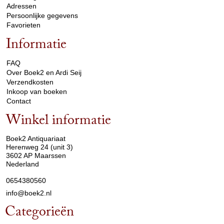
Adressen
Persoonlijke gegevens
Favorieten
Informatie
arrow_drop_down
FAQ
Over Boek2 en Ardi Seij
Verzendkosten
Inkoop van boeken
Contact
Winkel informatie
arrow_drop_down
Boek2 Antiquariaat
Herenweg 24 (unit 3)
3602 AP Maarssen
Nederland
0654380560
info@boek2.nl
Categorieën