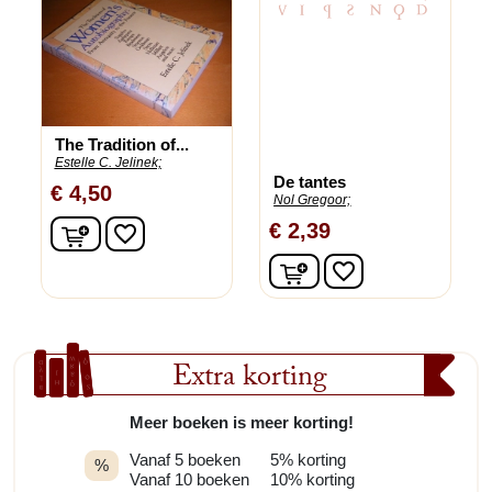
The Tradition of...
Estelle C. Jelinek;
De tantes
€ 4,50
Nol Gregoor;
In winkelwagen
€ 2,39
favorite_border
In winkelwagen
favorite_border
Extra korting
Meer boeken is meer korting!
Vanaf 5 boeken
5% korting
%
Vanaf 10 boeken
10% korting