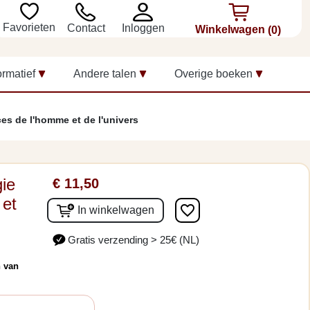
Favorieten
Inloggen
Contact
Winkelwagen
(0)
ormatief
Andere talen
Overige boeken
es de l'homme et de l'univers
gie
€ 11,50
 et
favorite_border
In winkelwagen
Gratis verzending > 25€ (NL)
n van
,