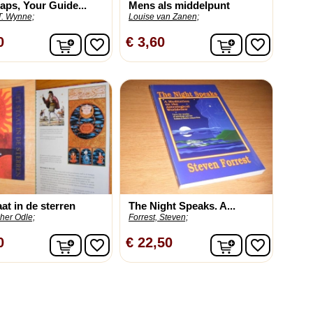
aps, Your Guide...
Mens als middelpunt
 T. Wynne;
Louise van Zanen;
In winkelwagen
In winkelwag
0
€ 3,60
favorite_border
favorite_border
aat in de sterren
The Night Speaks. A...
her Odle;
Forrest, Steven;
In winkelwagen
In winkelwag
0
€ 22,50
favorite_border
favorite_border