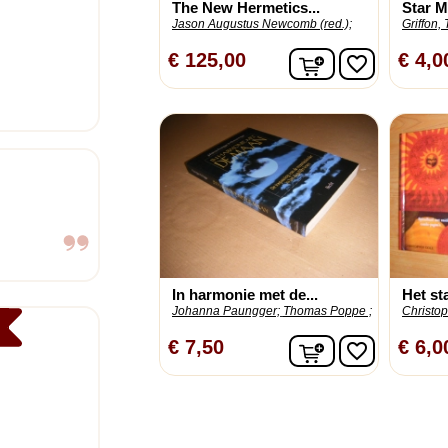
The New Hermetics...
Star M
Jason Augustus Newcomb (red.);
Griffon,
In winkelwagen
€ 125,00
€ 4,0
favorite_border
In harmonie met de...
Het st
Johanna Paungger;
Thomas Poppe ;
Christop
In winkelwagen
€ 7,50
€ 6,0
favorite_border