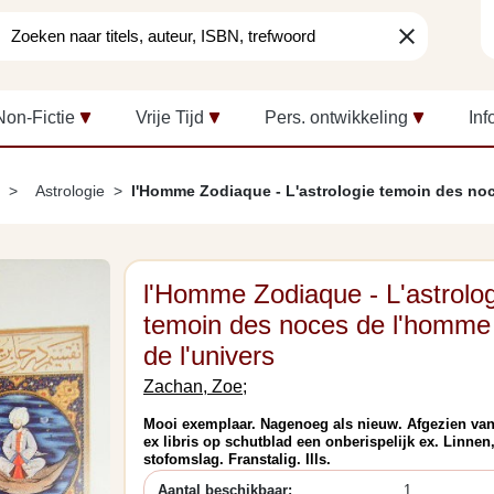
clear
Non-Fictie
Vrije Tijd
Pers. ontwikkeling
Inf
Astrologie
l'Homme Zodiaque - L'astrologie temoin des noc
l'Homme Zodiaque - L'astrolo
temoin des noces de l'homme
de l'univers
Zachan, Zoe;
Mooi exemplaar. Nagenoeg als nieuw. Afgezien va
ex libris op schutblad een onberispelijk ex. Linnen
stofomslag. Franstalig. Ills.
Aantal beschikbaar:
1