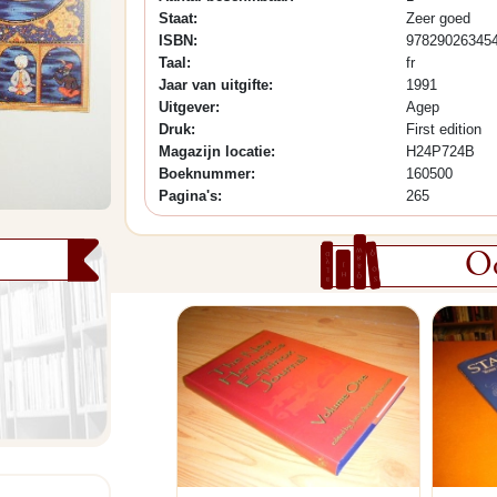
Staat:
Zeer goed
ISBN:
97829026345
Taal:
fr
Jaar van uitgifte:
1991
Uitgever:
Agep
Druk:
First edition
Magazijn locatie:
H24P724B
Boeknummer:
160500
Pagina's:
265
Oo