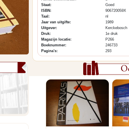
Staat:
Goed
ISBN:
906720059X
Taal:
nl
Jaar van uitgifte:
1989
Uitgever:
Kerckebosch
Druk:
1e druk
Magazijn locatie:
P266
Boeknummer:
246733
Pagina's:
293
Oo