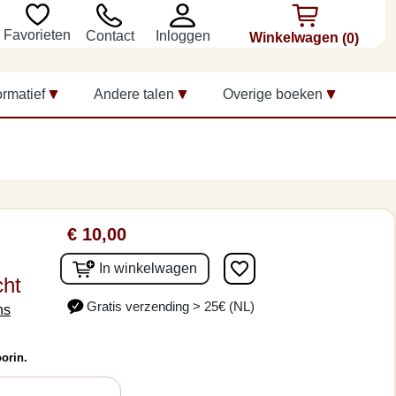
Favorieten
Inloggen
Contact
Winkelwagen
(0)
ormatief
Andere talen
Overige boeken
€ 10,00
favorite_border
In winkelwagen
cht
Gratis verzending > 25€ (NL)
ns
orin.