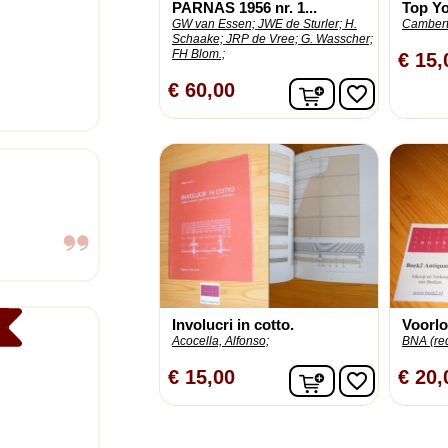
PARNAS 1956 nr. 1...
Top Yo
GW van Essen;
JWE de Sturler;
H.
Cambert
Schaake;
JRP de Vree;
G. Wasscher;
FH Blom.;
€ 15,
In winkelwagen
€ 60,00
favorite_border
Involucri in cotto.
Voorlo
Acocella, Alfonso;
BNA (red
In winkelwagen
€ 15,00
€ 20,
favorite_border