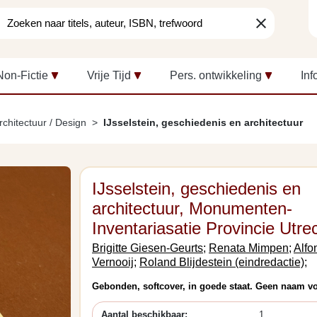
clear
Non-Fictie
Vrije Tijd
Pers. ontwikkeling
Inf
rchitectuur / Design
IJsselstein, geschiedenis en architectuur
IJsselstein, geschiedenis en
architectuur, Monumenten-
Inventariasatie Provincie Utre
Brigitte Giesen-Geurts;
Renata Mimpen;
Alfo
Vernooij;
Roland Blijdestein (eindredactie);
Gebonden, softcover, in goede staat. Geen naam vo
Aantal beschikbaar:
1