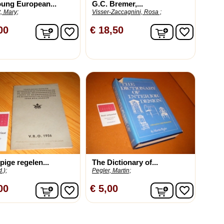
ung European...
G.C. Bremer,...
, Mary;
Visser-Zaccagnini, Rosa ;
In winkelwagen
In winkelwag
00
€ 18,50
favorite_border
favorite_border
pige regelen...
The Dictionary of...
.);
Pegler, Martin;
In winkelwagen
In winkelwag
00
€ 5,00
favorite_border
favorite_border