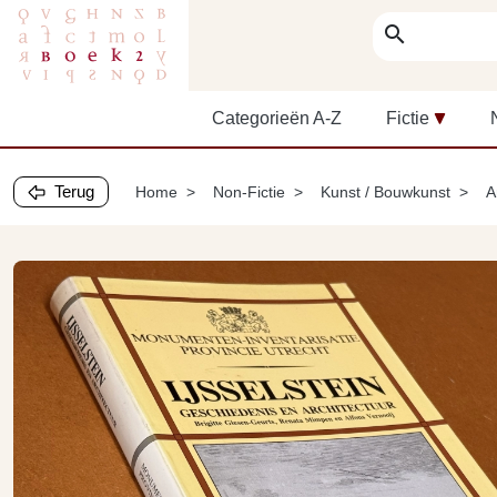
search
Categorieën A-Z
Fictie
Terug
Home
Non-Fictie
Kunst / Bouwkunst
A