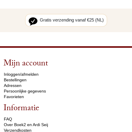
Gratis verzending vanaf €25 (NL)
Mijn account
arrow_drop_down
Inloggen/afmelden
Bestellingen
Adressen
Persoonlijke gegevens
Favorieten
Informatie
arrow_drop_down
FAQ
Over Boek2 en Ardi Seij
Verzendkosten