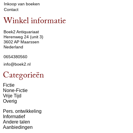
Inkoop van boeken
Contact
Winkel informatie
arrow_drop_down
Boek2 Antiquariaat
Herenweg 24 (unit 3)
3602 AP Maarssen
Nederland
0654380560
info@boek2.nl
Categorieën
Fictie
None-Fictie
Vrije Tijd
Overig
Pers. ontwikkeling
Informatief
Andere talen
Aanbiedingen