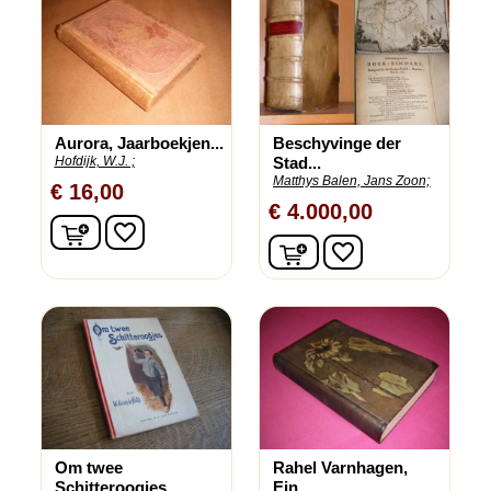
Aurora, Jaarboekjen...
Beschyvinge der
Hofdijk, W.J. ;
Stad...
Matthys Balen, Jans Zoon;
€ 16,00
€ 4.000,00
In winkelwagen
favorite_border
In winkelwagen
favorite_border
Om twee
Rahel Varnhagen,
Schitteroogjes
Ein...