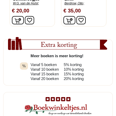
W.G. van de Hulst;
Berdrow, Otto;
€ 20,00
€ 35,00
In winkelwagen
In winkelwagen
favorite_border
favorite_border
Extra korting
Meer boeken is meer korting!
Vanaf 5 boeken
5% korting
%
Vanaf 10 boeken
10% korting
Vanaf 15 boeken
15% korting
Vanaf 20 boeken
20% korting