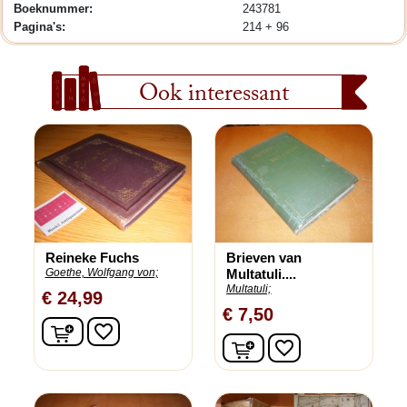
Boeknummer:
243781
Pagina's:
214 + 96
Ook interessant
Reineke Fuchs
Brieven van
Goethe, Wolfgang von;
Multatuli....
Multatuli;
€ 24,99
€ 7,50
In winkelwagen
favorite_border
In winkelwagen
favorite_border