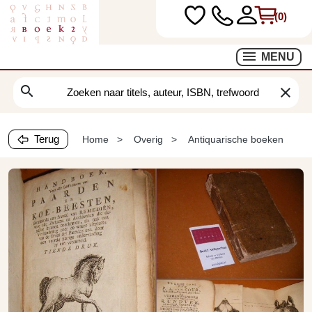
(0)
MENU
search
clear
Terug
Home
Overig
Antiquarische boeken