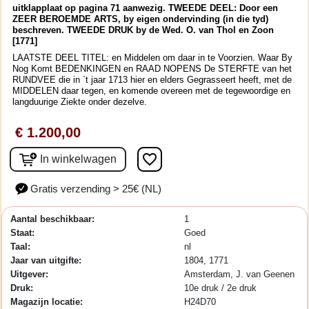
uitklapplaat op pagina 71 aanwezig. TWEEDE DEEL: Door een
ZEER BEROEMDE ARTS, by eigen ondervinding (in die tyd)
beschreven. TWEEDE DRUK by de Wed. O. van Thol en Zoon
[1771]
LAATSTE DEEL TITEL: en Middelen om daar in te Voorzien. Waar By
Nog Komt BEDENKINGEN en RAAD NOPENS De STERFTE van het
RUNDVEE die in `t jaar 1713 hier en elders Gegrasseert heeft, met de
MIDDELEN daar tegen, en komende overeen met de tegewoordige en
langduurige Ziekte onder dezelve.
€ 1.200,00
favorite_border
In winkelwagen
Gratis verzending > 25€ (NL)
Aantal beschikbaar:
1
Staat:
Goed
Taal:
nl
Jaar van uitgifte:
1804, 1771
Uitgever:
Amsterdam, J. van Geenen
Druk:
10e druk / 2e druk
Magazijn locatie:
H24D70