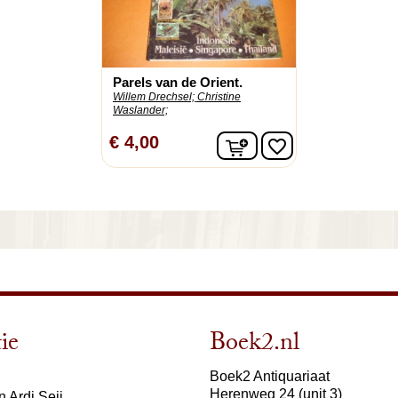
Parels van de Orient.
Willem Drechsel;
Christine
Waslander;
In winkelwagen
€ 4,00
favorite_border
ie
Boek2.nl
Boek2 Antiquariaat
Herenweg 24 (unit 3)
 Ardi Seij