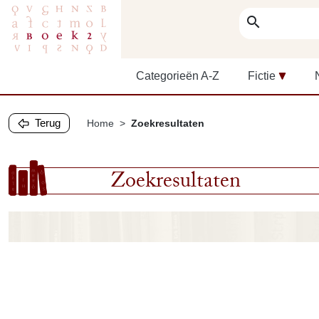
search
Categorieën A-Z
Fictie
Terug
Home
Zoekresultaten
Zoekresultaten