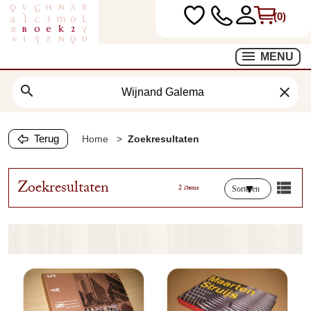
(0)
MENU
search
clear
Terug
Home
Zoekresultaten
Zoekresultaten
2 items
Sorteren