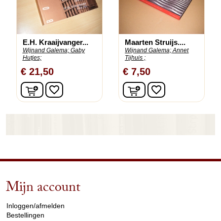
E.H. Kraaijvanger...
Maarten Struijs....
Wijnand Galema;
Gaby
Wijnand Galema;
Annet
Hutjes;
Tijhuis ;
€ 21,50
€ 7,50
In winkelwagen
In winkelwagen
favorite_border
favorite_border
Mijn account
arrow_drop_down
Inloggen/afmelden
Bestellingen