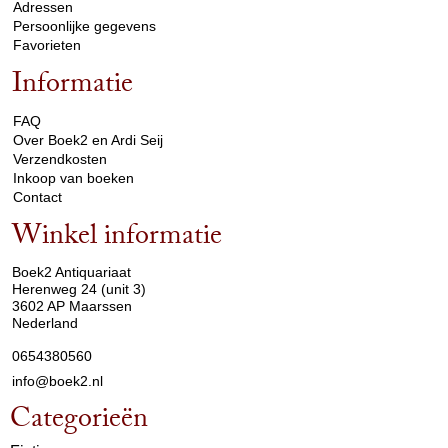
Adressen
Persoonlijke gegevens
Favorieten
Informatie
arrow_drop_down
FAQ
Over Boek2 en Ardi Seij
Verzendkosten
Inkoop van boeken
Contact
Winkel informatie
arrow_drop_down
Boek2 Antiquariaat
Herenweg 24 (unit 3)
3602 AP Maarssen
Nederland
0654380560
info@boek2.nl
Categorieën