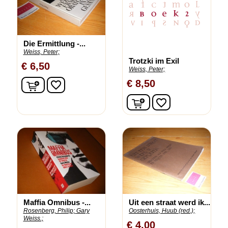
Die Ermittlung -...
Weiss, Peter;
Trotzki im Exil
€ 6,50
Weiss, Peter;
In winkelwagen
€ 8,50
favorite_border
In winkelwagen
favorite_border
Maffia Omnibus -...
Uit een straat werd ik...
Rosenberg, Philip;
Gary
Oosterhuis, Huub (red.);
Weiss.;
€ 4,00