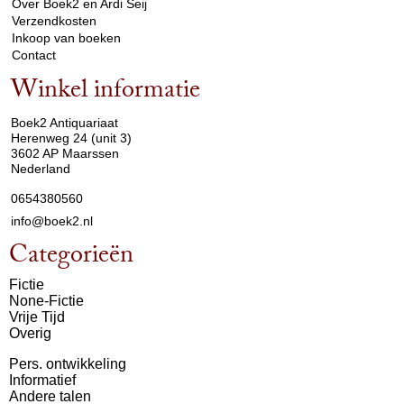
Over Boek2 en Ardi Seij
Verzendkosten
Inkoop van boeken
Contact
Winkel informatie
arrow_drop_down
Boek2 Antiquariaat
Herenweg 24 (unit 3)
3602 AP Maarssen
Nederland
0654380560
info@boek2.nl
Categorieën
Fictie
None-Fictie
Vrije Tijd
Overig
Pers. ontwikkeling
Informatief
Andere talen