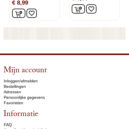
€ 8,99
In winkelwagen
favorite_border
In winkelwagen
favorite_border
Mijn account
arrow_drop_down
Inloggen/afmelden
Bestellingen
Adressen
Persoonlijke gegevens
Favorieten
Informatie
arrow_drop_down
FAQ