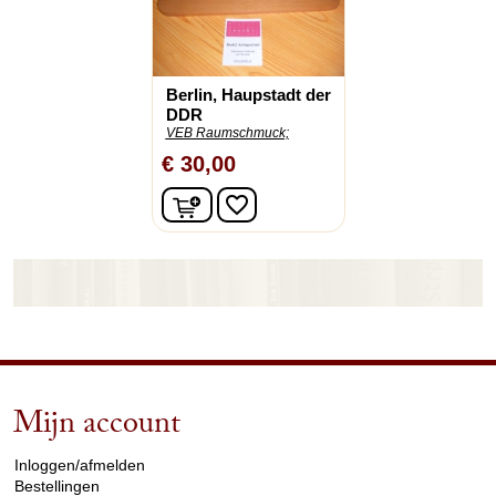
Berlin, Haupstadt der
DDR
VEB Raumschmuck;
€ 30,00
In winkelwagen
favorite_border
Mijn account
arrow_drop_down
Inloggen/afmelden
Bestellingen