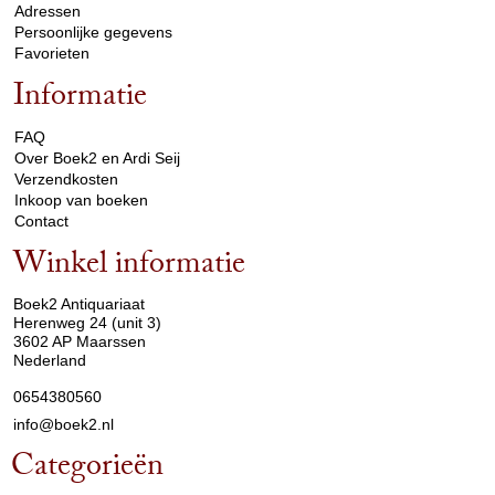
Adressen
Persoonlijke gegevens
Favorieten
Informatie
arrow_drop_down
FAQ
Over Boek2 en Ardi Seij
Verzendkosten
Inkoop van boeken
Contact
Winkel informatie
arrow_drop_down
Boek2 Antiquariaat
Herenweg 24 (unit 3)
3602 AP Maarssen
Nederland
0654380560
info@boek2.nl
Categorieën