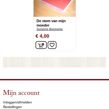
De stem van mijn
moeder
Suzanne Boomsma;
€ 4,00
In winkelwagen
favorite_border
Mijn account
arrow_drop_down
Inloggen/afmelden
Bestellingen