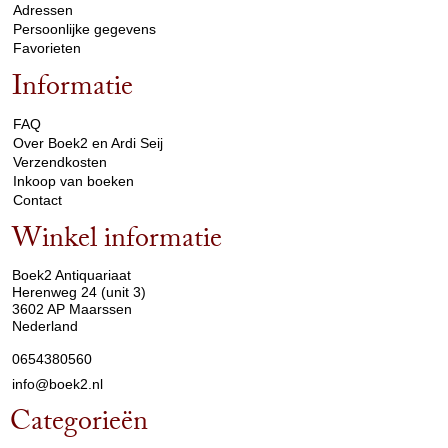
Adressen
Persoonlijke gegevens
Favorieten
Informatie
arrow_drop_down
FAQ
Over Boek2 en Ardi Seij
Verzendkosten
Inkoop van boeken
Contact
Winkel informatie
arrow_drop_down
Boek2 Antiquariaat
Herenweg 24 (unit 3)
3602 AP Maarssen
Nederland
0654380560
info@boek2.nl
Categorieën