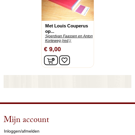
Met Louis Couperus
op...
Sjoerdvan Faassen en Anton
Korteweg (red.);
€ 9,00
In winkelwagen
favorite_border
Mijn account
arrow_drop_down
Inloggen/afmelden