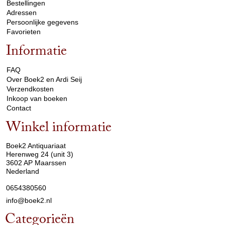
Bestellingen
Adressen
Persoonlijke gegevens
Favorieten
Informatie
arrow_drop_down
FAQ
Over Boek2 en Ardi Seij
Verzendkosten
Inkoop van boeken
Contact
Winkel informatie
arrow_drop_down
Boek2 Antiquariaat
Herenweg 24 (unit 3)
3602 AP Maarssen
Nederland
0654380560
info@boek2.nl
Categorieën