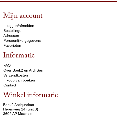
Mijn account
arrow_drop_down
Inloggen/afmelden
Bestellingen
Adressen
Persoonlijke gegevens
Favorieten
Informatie
arrow_drop_down
FAQ
Over Boek2 en Ardi Seij
Verzendkosten
Inkoop van boeken
Contact
Winkel informatie
arrow_drop_down
Boek2 Antiquariaat
Herenweg 24 (unit 3)
3602 AP Maarssen