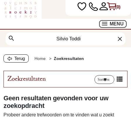
(0)
MENU
search
clear
Terug
Home
Zoekresultaten
Zoekresultaten
Sorteren
Geen resultaten gevonden voor uw
zoekopdracht
Probeer andere trefwoorden om te vinden wat u zoekt