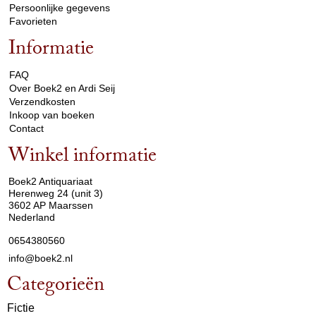
Persoonlijke gegevens
Favorieten
Informatie
arrow_drop_down
FAQ
Over Boek2 en Ardi Seij
Verzendkosten
Inkoop van boeken
Contact
Winkel informatie
arrow_drop_down
Boek2 Antiquariaat
Herenweg 24 (unit 3)
3602 AP Maarssen
Nederland
0654380560
info@boek2.nl
Categorieën
Fictie