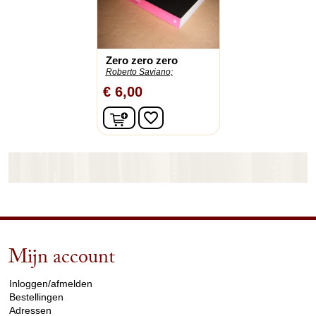
Zero zero zero
Roberto Saviano;
€ 6,00
In winkelwagen
favorite_border
Mijn account
arrow_drop_down
Inloggen/afmelden
Bestellingen
Adressen