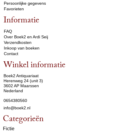
Persoonlijke gegevens
Favorieten
Informatie
arrow_drop_down
FAQ
Over Boek2 en Ardi Seij
Verzendkosten
Inkoop van boeken
Contact
Winkel informatie
arrow_drop_down
Boek2 Antiquariaat
Herenweg 24 (unit 3)
3602 AP Maarssen
Nederland
0654380560
info@boek2.nl
Categorieën
Fictie