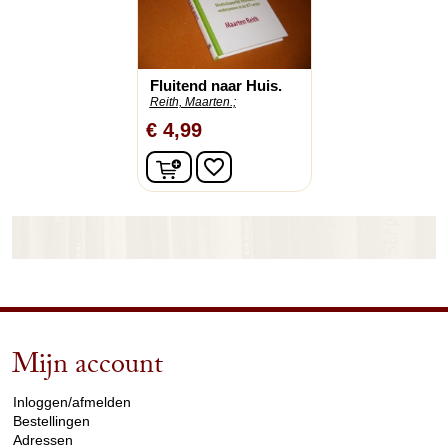
Fluitend naar Huis.
Reith, Maarten.;
€ 4,99
In winkelwagen
favorite_border
Mijn account
arrow_drop_down
Inloggen/afmelden
Bestellingen
Adressen