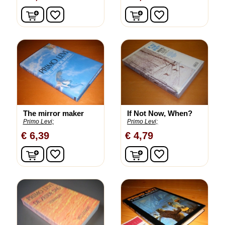
In winkelwagen
In winkelwagen
favorite_border
favorite_border
The mirror maker
If Not Now, When?
Primo Levi;
Primo Levi;
€ 6,39
€ 4,79
In winkelwagen
In winkelwagen
favorite_border
favorite_border