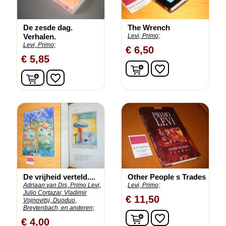
De zesde dag.
The Wrench
Verhalen.
Levi, Primo;
Levi, Primo;
€ 6,50
€ 5,85
In winkelwagen
favorite_border
In winkelwagen
favorite_border
De vrijheid verteld....
Other People s Trades
Adriaan van Dis, Primo Levi,
Levi, Primo;
Julio Cortazar, Vladimir
€ 11,50
Vojnovitsj, Duoduo,
Breytenbach, en anderen;
In winkelwagen
favorite_border
€ 4,00