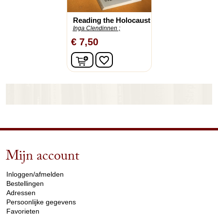
Reading the Holocaust
Inga Clendinnen ;
€ 7,50
In winkelwagen
favorite_border
Mijn account
arrow_drop_down
Inloggen/afmelden
Bestellingen
Adressen
Persoonlijke gegevens
Favorieten