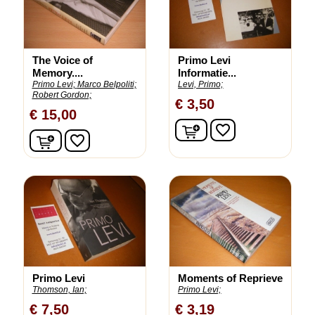
The Voice of
Primo Levi
Memory....
Informatie...
Primo Levi;
Marco Belpoliti;
Levi, Primo;
Robert Gordon;
€ 3,50
€ 15,00
In winkelwagen
favorite_border
In winkelwagen
favorite_border
Primo Levi
Moments of Reprieve
Thomson, Ian;
Primo Levi;
€ 7,50
€ 3,19