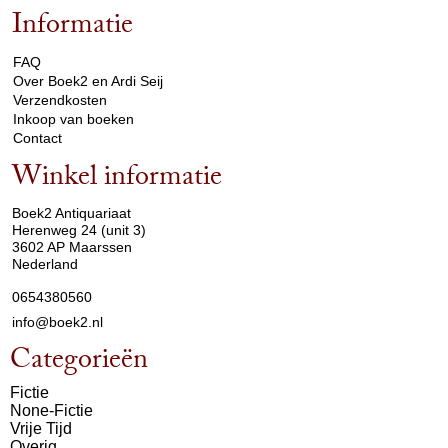
Informatie
arrow_drop_down
FAQ
Over Boek2 en Ardi Seij
Verzendkosten
Inkoop van boeken
Contact
Winkel informatie
arrow_drop_down
Boek2 Antiquariaat
Herenweg 24 (unit 3)
3602 AP Maarssen
Nederland
0654380560
info@boek2.nl
Categorieën
Fictie
None-Fictie
Vrije Tijd
Overig