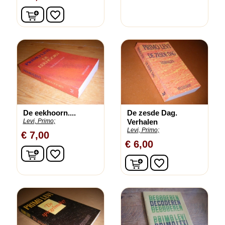
In winkelwagen
favorite_border
De eekhoorn....
De zesde Dag.
Levi, Primo;
Verhalen
Levi, Primo;
€ 7,00
€ 6,00
In winkelwagen
favorite_border
In winkelwagen
favorite_border