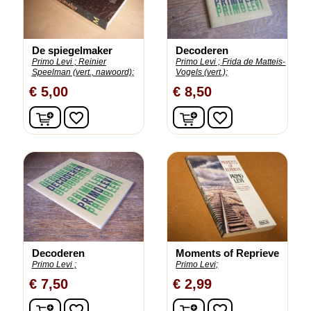
De spiegelmaker
Decoderen
Primo Levi ;
Reinier
Primo Levi ;
Frida de Matteis-
Speelman (vert., nawoord);
Vogels (vert.);
€ 5,00
€ 8,50
In winkelwagen
In winkelwagen
favorite_border
favorite_border
Decoderen
Moments of Reprieve
Primo Levi ;
Primo Levi;
€ 7,50
€ 2,99
In winkelwagen
In winkelwagen
favorite_border
favorite_border