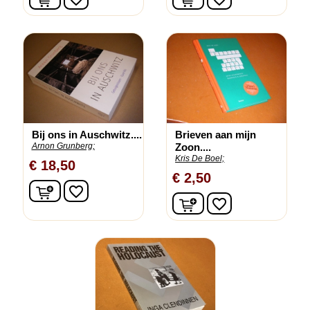
Bij ons in Auschwitz....
Brieven aan mijn
Arnon Grunberg;
Zoon....
Kris De Boel;
€ 18,50
€ 2,50
In winkelwagen
favorite_border
In winkelwagen
favorite_border