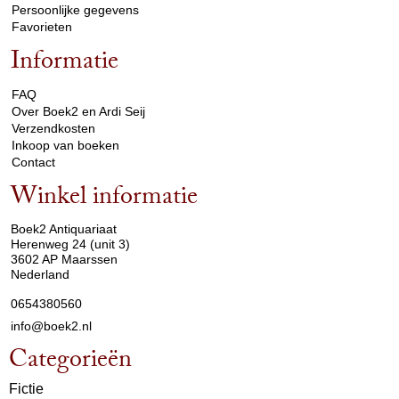
Persoonlijke gegevens
Favorieten
Informatie
arrow_drop_down
FAQ
Over Boek2 en Ardi Seij
Verzendkosten
Inkoop van boeken
Contact
Winkel informatie
arrow_drop_down
Boek2 Antiquariaat
Herenweg 24 (unit 3)
3602 AP Maarssen
Nederland
0654380560
info@boek2.nl
Categorieën
Fictie