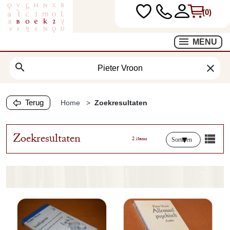
(0)
MENU
search
clear
Terug
Home
Zoekresultaten
Zoekresultaten
2 items
Sorteren