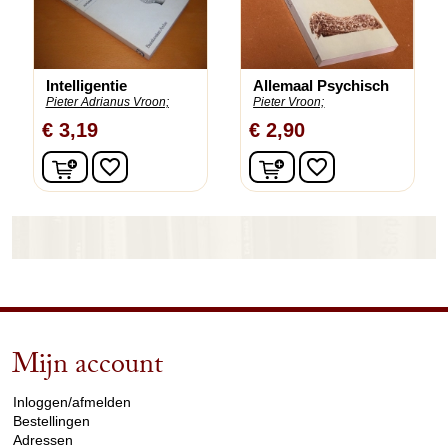
Intelligentie
Allemaal Psychisch
Pieter Adrianus Vroon;
Pieter Vroon;
€ 3,19
€ 2,90
In winkelwagen
In winkelwagen
favorite_border
favorite_border
Mijn account
arrow_drop_down
Inloggen/afmelden
Bestellingen
Adressen