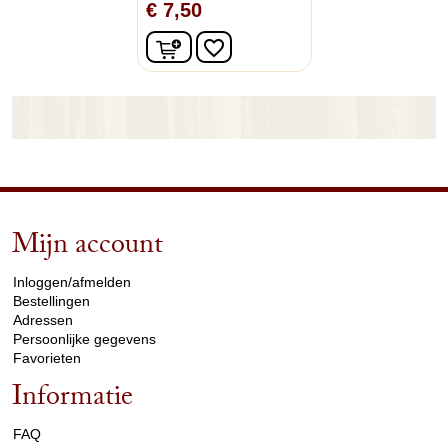
€ 7,50
In winkelwagen
favorite_border
Mijn account
arrow_drop_down
Inloggen/afmelden
Bestellingen
Adressen
Persoonlijke gegevens
Favorieten
Informatie
arrow_drop_down
FAQ