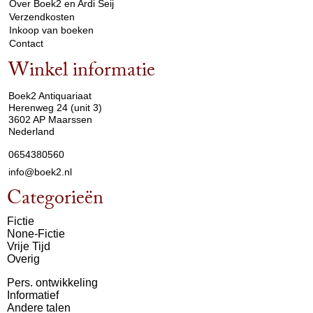
Over Boek2 en Ardi Seij
Verzendkosten
Inkoop van boeken
Contact
Winkel informatie
arrow_drop_down
Boek2 Antiquariaat
Herenweg 24 (unit 3)
3602 AP Maarssen
Nederland
0654380560
info@boek2.nl
Categorieën
Fictie
None-Fictie
Vrije Tijd
Overig
Pers. ontwikkeling
Informatief
Andere talen