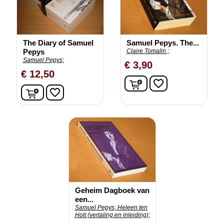
The Diary of Samuel
Samuel Pepys. The...
Pepys
Claire Tomalin ;
Samuel Pepys;
€ 3,90
€ 12,50
In winkelwagen
favorite_border
In winkelwagen
favorite_border
Geheim Dagboek van
een...
Samuel Pepys;
Heleen ten
Holt (vertaling en inleiding);