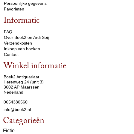
Persoonlijke gegevens
Favorieten
Informatie
arrow_drop_down
FAQ
Over Boek2 en Ardi Seij
Verzendkosten
Inkoop van boeken
Contact
Winkel informatie
arrow_drop_down
Boek2 Antiquariaat
Herenweg 24 (unit 3)
3602 AP Maarssen
Nederland
0654380560
info@boek2.nl
Categorieën
Fictie