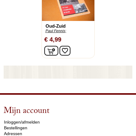
Oud-Zuid
Paul Fennis;
€ 4,99
In winkelwagen
favorite_border
Mijn account
arrow_drop_down
Inloggen/afmelden
Bestellingen
Adressen