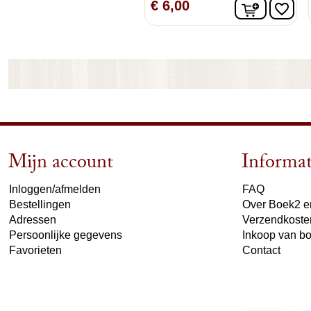
In winke
€ 6,00
favorite_border
Mijn account
Informat
Inloggen/afmelden
FAQ
Bestellingen
Over Boek2 en
Adressen
Verzendkoste
Persoonlijke gegevens
Inkoop van b
Favorieten
Contact