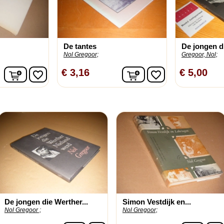
De tantes
De jongen di
Nol Gregoor;
Gregoor, Nol;
In winkelwagen
In winkelwagen
€ 3,16
€ 5,00
favorite_border
favorite_border
De jongen die Werther...
Simon Vestdijk en...
Nol Gregoor ;
Nol Gregoor;