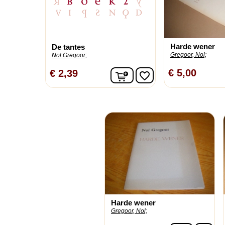
Harde wener
De tantes
Gregoor, Nol;
Nol Gregoor;
In winkelwagen
€ 5,00
€ 2,39
favorite_border
Harde wener
Gregoor, Nol;