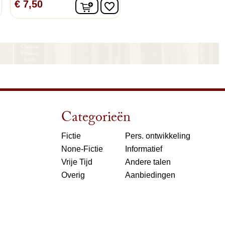
nkelwagen
In winkelwagen
€ 7,50
favorite_border
Categorieën
Fictie
Pers. ontwikkeling
None-Fictie
Informatief
Vrije Tijd
Andere talen
Overig
Aanbiedingen