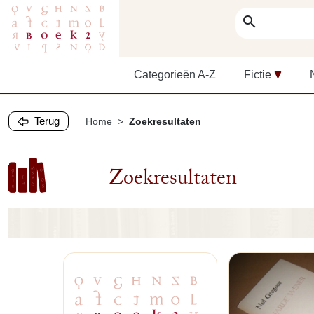
search
Categorieën A-Z
Fictie
Terug
Home
Zoekresultaten
Zoekresultaten