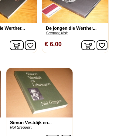
e Werther...
De jongen die Werther...
Gregoor, Nol;
In winkelwagen
In winkelwagen
€ 6,00
favorite_border
favorite_border
Simon Vestdijk en...
Nol Gregoor ;