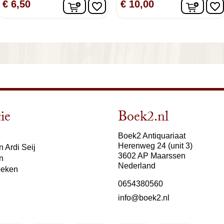
lwagen
In winkelwagen
In wi
€ 6,50
€ 10,00
favorite_border
favorite_border
ie
Boek2.nl
Boek2 Antiquariaat
Herenweg 24 (unit 3)
 Ardi Seij
3602 AP Maarssen
n
Nederland
oeken
0654380560
info@boek2.nl