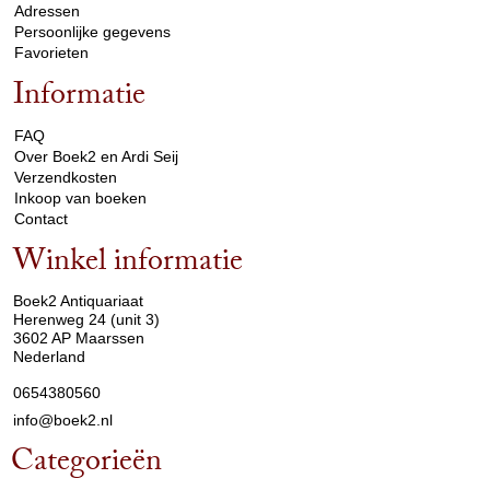
Adressen
Persoonlijke gegevens
Favorieten
Informatie
arrow_drop_down
FAQ
Over Boek2 en Ardi Seij
Verzendkosten
Inkoop van boeken
Contact
Winkel informatie
arrow_drop_down
Boek2 Antiquariaat
Herenweg 24 (unit 3)
3602 AP Maarssen
Nederland
0654380560
info@boek2.nl
Categorieën