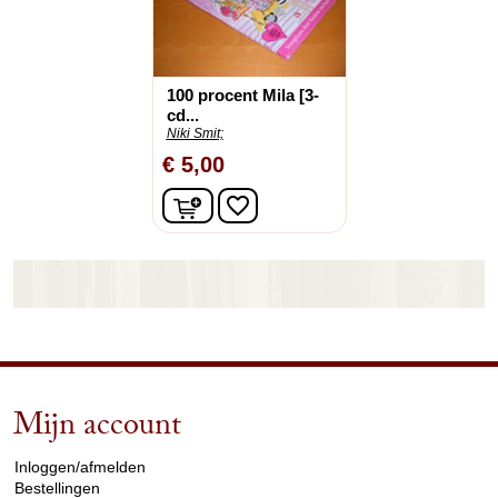
100 procent Mila [3-
cd...
Niki Smit;
€ 5,00
In winkelwagen
favorite_border
Mijn account
arrow_drop_down
Inloggen/afmelden
Bestellingen