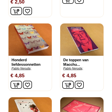
€ 2,50
In winkelwagen
favorite_border
Honderd
De toppen van
liefdessonnetten
Macchu...
Pablo Neruda;
Pablo Neruda;
€ 4,85
€ 4,85
In winkelwagen
In winkelwagen
favorite_border
favorite_border