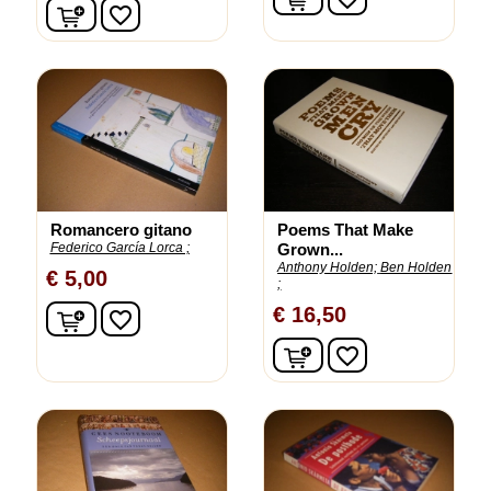
In winkelwagen
favorite_border
Romancero gitano
Poems That Make
Federico García Lorca ;
Grown...
Anthony Holden;
Ben Holden
€ 5,00
;
In winkelwagen
€ 16,50
favorite_border
In winkelwagen
favorite_border