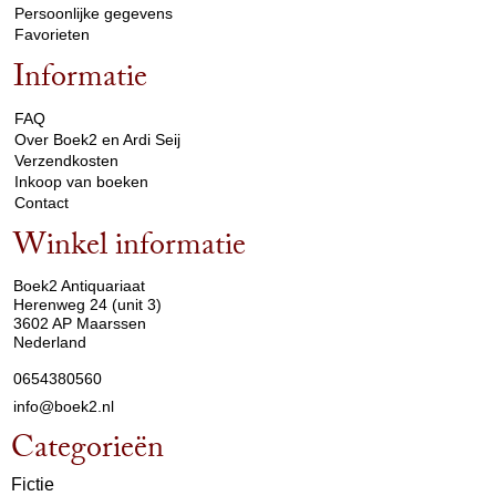
Persoonlijke gegevens
Favorieten
Informatie
arrow_drop_down
FAQ
Over Boek2 en Ardi Seij
Verzendkosten
Inkoop van boeken
Contact
Winkel informatie
arrow_drop_down
Boek2 Antiquariaat
Herenweg 24 (unit 3)
3602 AP Maarssen
Nederland
0654380560
info@boek2.nl
Categorieën
Fictie