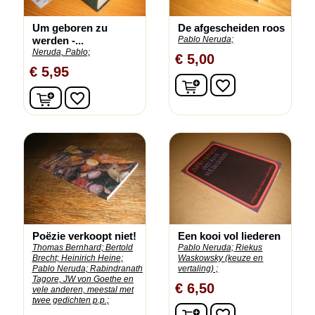
Um geboren zu
De afgescheiden roos
werden -...
Pablo Neruda;
Neruda, Pablo;
€ 5,00
€ 5,95
In winkelwagen
favorite_border
In winkelwagen
favorite_border
Poëzie verkoopt niet!
Een kooi vol liederen
Thomas Bernhard;
Bertold
Pablo Neruda;
Riekus
Brecht;
Heinirich Heine;
Waskowsky (keuze en
Pablo Neruda;
Rabindranath
vertaling) ;
Tagore, JW von Goethe en
€ 6,50
vele anderen, meestal met
twee gedichten p.p.;
In winkelwagen
favorite_border