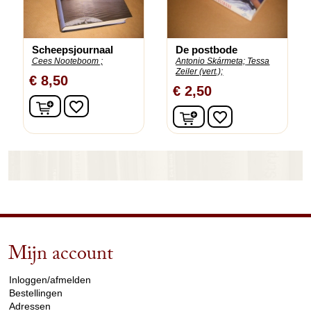
Scheepsjournaal
De postbode
Cees Nooteboom ;
Antonio Skármeta;
Tessa
Zeiler (vert.);
€ 8,50
€ 2,50
In winkelwagen
favorite_border
In winkelwagen
favorite_border
Mijn account
arrow_drop_down
Inloggen/afmelden
Bestellingen
Adressen