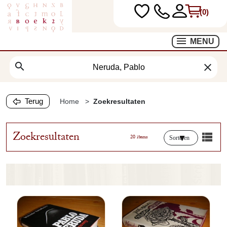
(0)
MENU
search
clear
Terug
Home
Zoekresultaten
Zoekresultaten
20 items
Sorteren