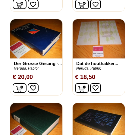
In winkelwagen
In winkelwagen
favorite_border
favorite_border
Der Grosse Gesang -...
Dat de houthakker...
Neruda, Pablo;
Neruda, Pablo;
€ 20,00
€ 18,50
In winkelwagen
In winkelwagen
favorite_border
favorite_border