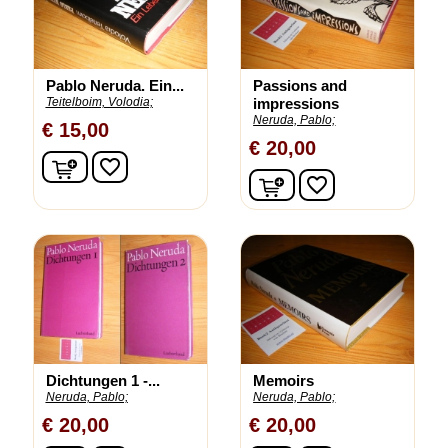
Pablo Neruda. Ein...
Passions and
Teitelboim, Volodia;
impressions
Neruda, Pablo;
€ 15,00
€ 20,00
In winkelwagen
favorite_border
In winkelwagen
favorite_border
Dichtungen 1 -...
Memoirs
Neruda, Pablo;
Neruda, Pablo;
€ 20,00
€ 20,00