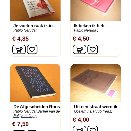
Je voeten raak ik in...
Ik beken ik heb...
Pablo Neruda;
Pablo Neruda ;
€ 4,85
€ 4,50
In winkelwagen
In winkelwagen
favorite_border
favorite_border
De Afgescheiden Roos
Uit een straat werd ik...
Pablo Neruda;
Barber van de
Oosterhuis, Huub (red.);
Pol (vertaling);
€ 4,00
€ 7,50
In winkelwagen
favorite_border