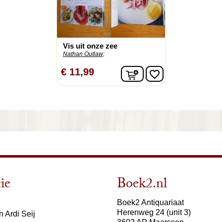
Vis uit onze zee
Nathan Outlaw;
In winkelwagen
€ 11,99
favorite_border
ie
Boek2.nl
Boek2 Antiquariaat
Herenweg 24 (unit 3)
 Ardi Seij