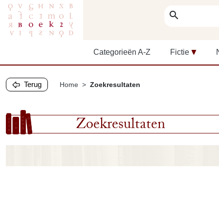
search
Categorieën A-Z
Fictie
Terug
Home
Zoekresultaten
Zoekresultaten