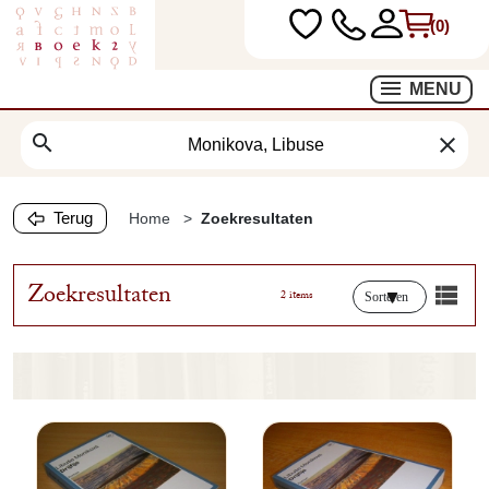
(0)
MENU
search
clear
Terug
Home
Zoekresultaten
Zoekresultaten
2 items
Sorteren