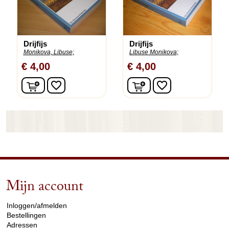
Drijfijs
Drijfijs
Monikova, Libuse;
Libuse Monikova;
€ 4,00
€ 4,00
In winkelwagen
In winkelwagen
favorite_border
favorite_border
Mijn account
arrow_drop_down
Inloggen/afmelden
Bestellingen
Adressen