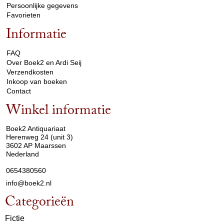
Persoonlijke gegevens
Favorieten
Informatie
arrow_drop_down
FAQ
Over Boek2 en Ardi Seij
Verzendkosten
Inkoop van boeken
Contact
Winkel informatie
arrow_drop_down
Boek2 Antiquariaat
Herenweg 24 (unit 3)
3602 AP Maarssen
Nederland
0654380560
info@boek2.nl
Categorieën
Fictie