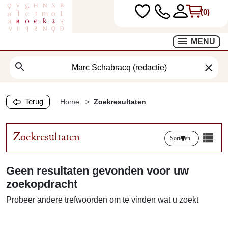
(0)
MENU
search
clear
Terug
Home
Zoekresultaten
Zoekresultaten
Sorteren
Geen resultaten gevonden voor uw
zoekopdracht
Probeer andere trefwoorden om te vinden wat u zoekt