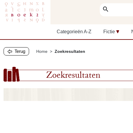
search
Categorieën A-Z
Fictie
Terug
Home
Zoekresultaten
Zoekresultaten