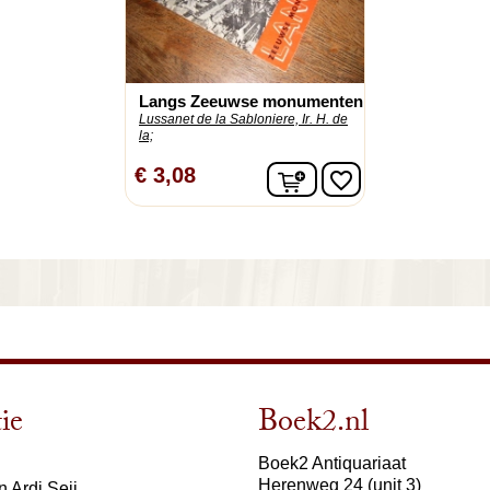
Langs Zeeuwse monumenten
Lussanet de la Sabloniere, Ir. H. de
la;
In winkelwagen
€ 3,08
favorite_border
ie
Boek2.nl
Boek2 Antiquariaat
Herenweg 24 (unit 3)
 Ardi Seij