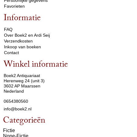
Persoonlijke gegevens
Favorieten
Informatie
arrow_drop_down
FAQ
Over Boek2 en Ardi Seij
Verzendkosten
Inkoop van boeken
Contact
Winkel informatie
arrow_drop_down
Boek2 Antiquariaat
Herenweg 24 (unit 3)
3602 AP Maarssen
Nederland
0654380560
info@boek2.nl
Categorieën
Fictie
None-Fictie