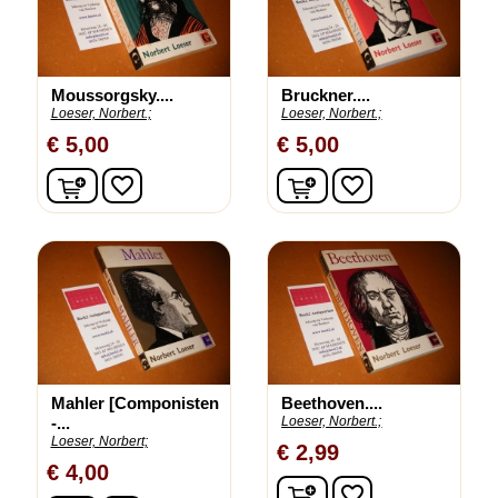
Moussorgsky....
Bruckner....
Loeser, Norbert.;
Loeser, Norbert.;
€ 5,00
€ 5,00
In winkelwagen
In winkelwagen
favorite_border
favorite_border
Mahler [Componisten
Beethoven....
-...
Loeser, Norbert.;
Loeser, Norbert;
€ 2,99
€ 4,00
In winkelwagen
favorite_border