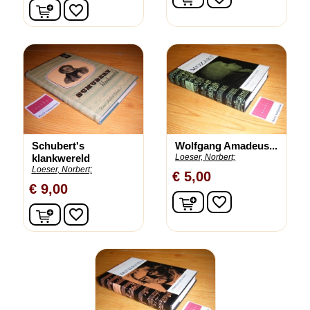
In winkelwagen
favorite_border
Schubert's
Wolfgang Amadeus...
klankwereld
Loeser, Norbert;
Loeser, Norbert;
€ 5,00
€ 9,00
In winkelwagen
favorite_border
In winkelwagen
favorite_border