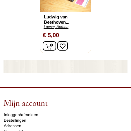
Ludwig van
Beethoven...
Loeser, Norbert;
€ 5,00
In winkelwagen
favorite_border
Mijn account
arrow_drop_down
Inloggen/afmelden
Bestellingen
Adressen