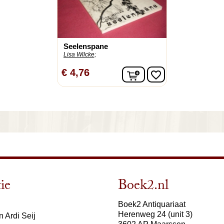
Seelenspane
Lisa Wilcke;
In winkelwagen
€ 4,76
favorite_border
ie
Boek2.nl
Boek2 Antiquariaat
Herenweg 24 (unit 3)
 Ardi Seij