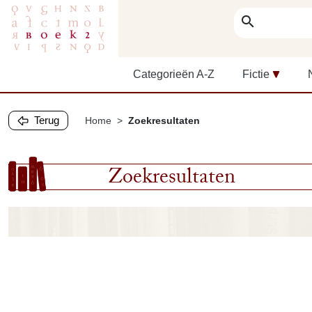
search
Categorieën A-Z
Fictie
Terug
Home
Zoekresultaten
Zoekresultaten